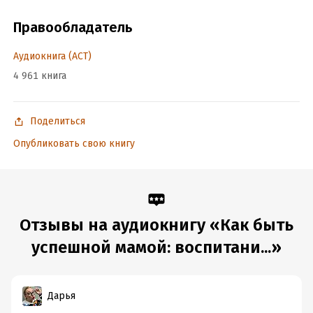
Дата написания:
1 января 2019
Год издания:
Правообладатель
2020
Дата поступления:
7 апреля 2020
Аудиокнига (АСТ)
ISBN (EAN):
9785171177171
4 961 книга
Поделиться
Опубликовать свою книгу
Отзывы на аудиокнигу «Как быть
успешной мамой: воспитани...»
Дарья