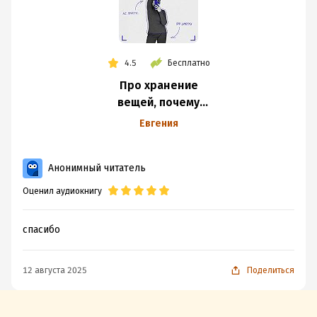
4.5
Бесплатно
Про хранение
вещей, почему
стилист — это
Евгения
страшно и какие
цвета украшают?
Анонимный читатель
Отвечаем
на вопросы
Оценил аудиокнигу
со стилистом
Анастасией
спасибо
Яновской
12 августа 2025
Поделиться