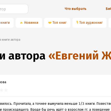
Что выбрать
Би
 книги
🔥
Новинки
❤️
Топ книг
🎙
Топ аудиокниг
а книги автора
и автора
«
Евгений 
лова
вилось. Прочитала, а точнее вымучила меньше 1/3 книги. Повеств
 происходящего. Вроде бы речь идёт о взрослом гг, а поведение 