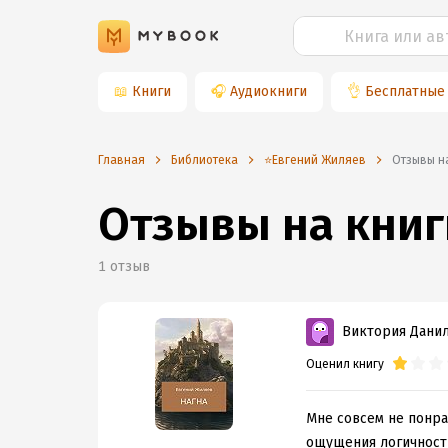
📖
Книги
🎧
Аудиокниги
👌
Бесплатные
Главная
Библиотека
⭐️Евгений Жиляев
Отзывы н
Отзывы на книг
1
отзыв
Виктория Дани
Оценил книгу
Мне совсем не понра
ощущения логичности