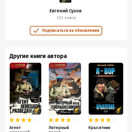
Евгений Сухов
192 книги
Подписаться на обновления
Другие книги автора
Агент
Литерный
Крысятник