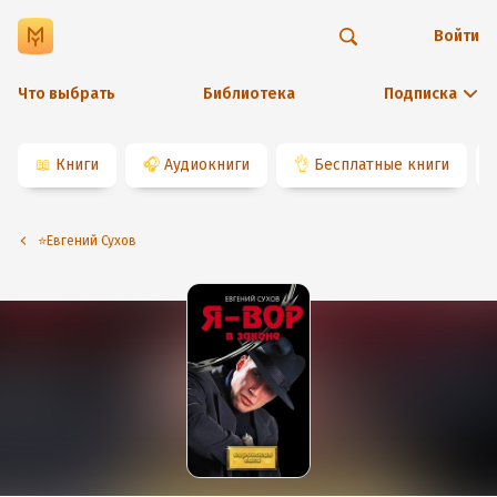
Войти
Что выбрать
Библиотека
Подписка
📖
Книги
🎧
Аудиокниги
👌
Бесплатные книги
⭐️Евгений Сухов