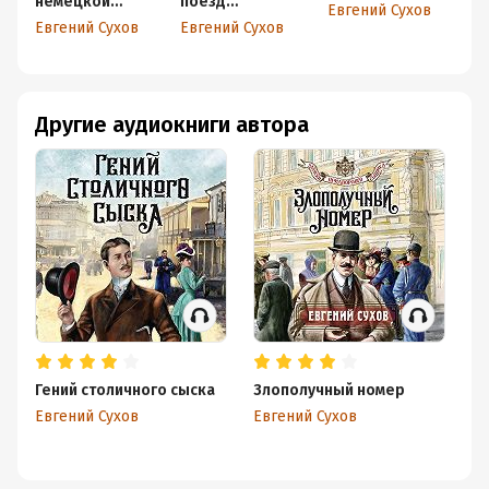
немецкой
поезд
Евгений Сухов
разведки
генералиссимус
Евгений Сухов
Евгений Сухов
а
Другие аудиокниги автора
Гений столичного сыска
Злополучный номер
Бе
Евгений Сухов
Евгений Сухов
Ев