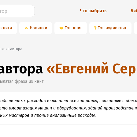
Что выбрать
Би
 книги
🔥
Новинки
❤️
Топ книг
🎙
Топ аудиокниг
з книг автора
 автора
«
Евгений Сер
ылатая фраза из книг
дственных расходов включает все затраты, связанные с обесп
, это амортизация машин и оборудования, зданий производствен
ных мастеров и прочие аналогичные расходы.