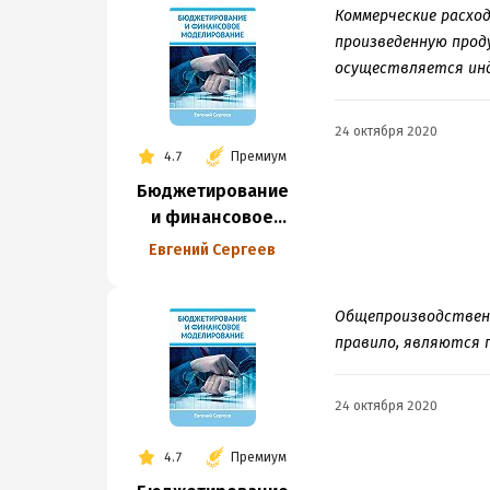
Коммерческие расхо
произведенную проду
осуществляется ин
24 октября 2020
4.7
Премиум
Бюджетирование
и финансовое
моделирование
Евгений Сергеев
Общепроизводственн
правило, являются 
24 октября 2020
4.7
Премиум