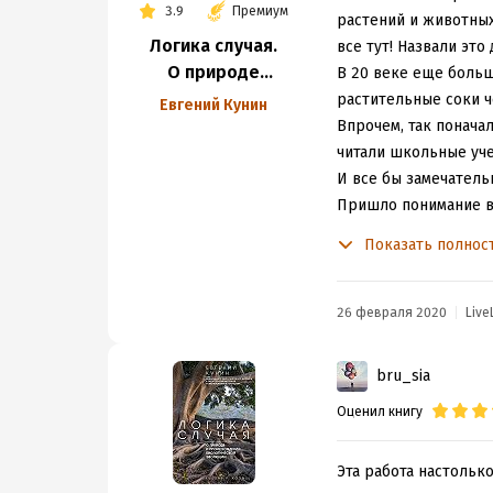
3.9
Премиум
растений и животных
Логика случая.
все тут! Назвали это
О природе
В 20 веке еще боль
и происхождении
растительные соки ч
Евгений Кунин
биологической
Впрочем, так понача
эволюции
читали школьные уче
И все бы замечательн
Пришло понимание вы
генетический код чит
Показать полнос
Биоинформатика появ
больше чем нас с ва
эволюционное дерево
26 февраля 2020
Live
эволюции роль совсе
популяционные проце
bru_sia
Столько открытий ка
Оценил книгу
бросить все и идти 
Я вам тут вот сказк
популярную
книгу Ку
Эта работа настольк