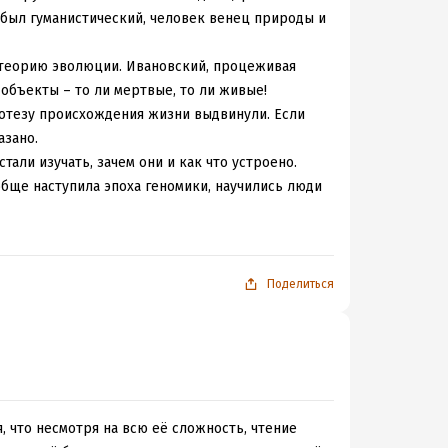
 был гуманистический, человек венец природы и
 теорию эволюции. Ивановский, процеживая
объекты – то ли мертвые, то ли живые!
ипотезу происхождения жизни выдвинули. Если
азано.
али изучать, зачем они и как что устроено.
бще наступила эпоха геномики, научились люди
оследовательности друг с другом.
. Выяснилось, что бактерий в десятки раз
настолько интенсивный, что любое
 больше оказалось, и тоже все непросто, и в
Поделиться
 отбором определяется, больше различные
изни все гораздо интереснее и сложнее.
 любопытственнее становится. Хоть самому
нимания. Не верите? Почитайте научно-
то. Зато поймете современное состояние
, что несмотря на всю её сложность, чтение