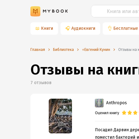
📖
Книги
🎧
Аудиокниги
👌
Бесплатные
Главная
Библиотека
⭐️Евгений Кунин
Отзывы на
Отзывы на книг
7
отзывов
Anthropos
Оценил книгу
Посадил Дарвин дер
поместил бактерий и