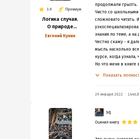
"лучше"). Однако ген
продолжали грызть.
3.9
Премиум
информационно упако
Чисто со школьными 
Логика случая.
отрезки генетическо
сложновато читать. И
О природе
мы с вами) распоряж
узкоспециализирован
и происхождении
как мусорная ДНК), 
знания по теме, а н
Евгений Кунин
биологической
Позволив себе антр
Честно скажу - я да
эволюции
однако может экстра
мысль насколько все
единственный шанс 
курсе, когда узнала,
проблемы.
Но что меня в книге
Замечательно, как б
разбирается не прев
Показать полнос
всегда определённый
использованной лите
оно получит. И раз 
комментарии.
устойчивым и жизнес
И несмотря ни на чт
29 января 2022
LiveLi
выигрыш для всей п
эволюции жизни, кот
Любопытно здесь, чт
знают, при всем оби
sq
мутируемость каждог
Оценил книгу
тем самым как бы р
доброжелательными) 
вот другим счастлив