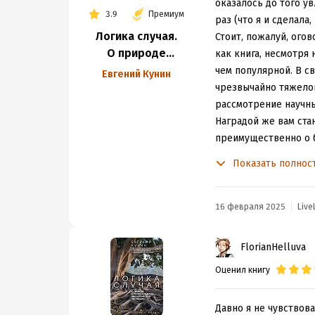
эволюционной биолог
оказалось до того у
3.9
Премиум
если надолго книгу 
раз (что я и сделала
Логика случая.
выгодно отличающее 
Стоит, пожалуй, огов
О природе
эволюцию, как сложн
как книга, несмотря
и происхождении
обладать биологичес
чем популярной. В св
Евгений Кунин
биологической
математики, умение 
чрезвычайно тяжелой
эволюции
Я вас, наверное, сей
рассмотрение научн
книгу может осилить
Наградой же вам стан
ее краткое доступно
преимущественно о б
стремитесь за истин
книга также охватыв
Показать полнос
"Происхождением жиз
условий развития ор
подробно о молекуля
точки зрения единог
возникновения фотос
закономерным было з
16 февраля 2025
Live
захватывающее чтен
позволяющих взгляну
Будьте просвещенны
разнообразием.
FlorianHelluva
Здесь в игру вступа
Оценил книгу
процесса возникнове
то, что мы так прив
(то есть многоклето
Давно я не чувствова