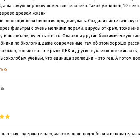
, а на самую вершину поместил человека. Такой уж конец 19 века
 дерево древом жизни.
ше эволюционная биология продвинулась. Создали синтетическую
ерез фильтры с очень мелкими порами, вирусы открыл, тоже мне 
лу и посчитали, ну есть и есть. Опарин и другие биохимическую г
бники по биологии, даже современные, там об этом хорошо расск
о было, только вот открыли ДНК и другие нуклеиновые кислоты, ст
соколобым ученым, что единица эволюции – это ген. А потом воо
ать, да не просто читать, а составлять базы данных, сравнивать п
тью
илась, вот до чего дожили! И посыпалось традиционное понимание
ми, эукариот. И все у них сложно, горизонтальный перенос генов 
 моментально целым лесом становится. А вирусов еще на порядок
Lib
м не незначительная. Да и у нас, эукариот, не все естественным
ссы роль играют, начиная с дрейфа генов. И с происхождением ж
ждый год делают, а общая картина жизни все любопытственнее и
в эволюционные биологи, пусть меня научат!
и пытаюсь рассказывать. А на самом деле все очень сложно для по
нина. Если вы не биолог, гарантирую, придется вам очень непрос
о плотная содержательно, максимально подробная и основательная