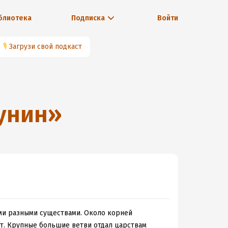
блиотека
Подписка
Войти
🎙
Загрузи свой подкаст
унин
»
ми разными существами. Около корней
ют. Крупные большие ветви отдал царствам