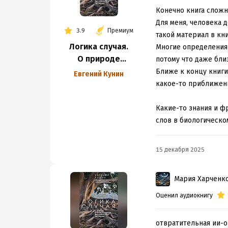
свернуть
Конечно книга сложна
Надо отметить, обе 
Для меня, человека 
3.9
Премиум
Докинз меня в своё 
такой материал в кн
на привычный и изв
Логика случая.
Многие определения 
видимо, совсем уста
О природе
потому что даже бли
Ещё раз повторю: к
и происхождении
Ближе к концу книги
Евгений Кунин
потому что понять 
биологической
какое-то приближенн
типичную цитату:
эволюции
Какие-то знания и ф
Согласно этом
предковыми ар
слов в биологическо
вторжения инт
нонсенс-опоср
зависимой сис
15 декабря 2025
дополнительны
Мария Харченк
Вся книга написана в
аристократическим и
Оценил аудиокнигу
Некоторые главы был
секции главы, к "Кр
отвратительная ии-о