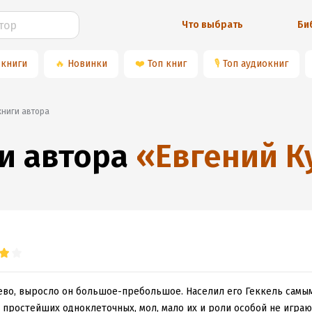
Что выбрать
Би
 книги
🔥
Новинки
❤️
Топ книг
🎙
Топ аудиокниг
 книги автора
и автора
«
Евгений К
ево, выросло он большое-пребольшое. Населил его Геккель самы
 простейших одноклеточных, мол, мало их и роли особой не игра