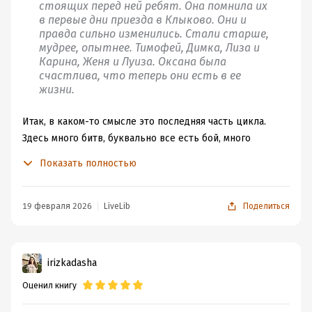
стоящих перед ней ребят. Она помнила их
в первые дни приезда в Клыково. Они и
правда сильно изменились. Стали старше,
мудрее, опытнее. Тимофей, Димка, Лиза и
Карина, Женя и Луиза. Оксана была
счастлива, что теперь они есть в ее
жизни.
Итак, в каком-то смысле это последняя часть цикла.
Здесь много битв, буквально все есть бой, много
ответов, много развязок и даже в целом закрытый
Показать полностью
финал. На самом деле у этой книги все равно есть
продолжение и в формате новых циклов (как минимум
цикл о чернокнижце), и в формате романа ( Тьма в
19 февраля 2026
LiveLib
Поделиться
твоих глазах ). Мне сложно представить, о чем может
быть тот роман, потому что здесь завершение прям
достойное, но в любом случае имейте в виду.
irizkadasha
Что здесь всё-таки было интересного? Диничные битвы
Оценил книгу
и то, что это было на постоянной основе, не надоедало,
а наоборот подогревало интерес. Финал битвы —