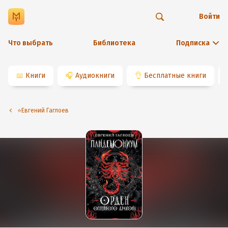
Войти
Что выбрать
Библиотека
Подписка
📖
Книги
🎧
Аудиокниги
👌
Бесплатные книги
⭐️Евгений Гаглоев