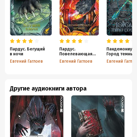
герой. Но я все же рада, ведь он оставался даже в этом
деле вместе с Лизой, которая была напугана такой
ответственностью.
По итогу мне безумно понравилась вся эта история. И я
определенно буду ее всем советовать❤❤❤
Пардус. Бегущий
Пардус.
Пандемониум.
в ночи
Повелевающая
Город темных
огнем
секретов
Евгений Гаглоев
Евгений Гаглоев
Евгений Гагло
Другие аудиокниги автора