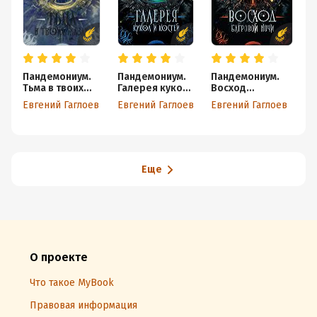
Пандемониум.
Пандемониум.
Пандемониум.
П
Тьма в твоих
Галерея кукол
Восход
В
глазах
и костей
багровой ночи
о
Евгений Гаглоев
Евгений Гаглоев
Евгений Гаглоев
Е
Еще
О проекте
Что такое MyBook
Правовая информация