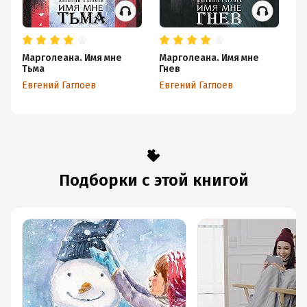
Марголеана. Имя мне
Марголеана. Имя мне
Па
Тьма
Гнев
тв
Евгений Гаглоев
Евгений Гаглоев
Ев
Подборки с этой книгой