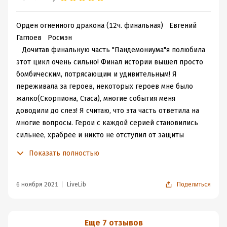
книге), что следующий владелец медальона должен
иметь такую же тайну. И, когда начали говорить по
поводу будущего владельца, я почему-то подумала на
Орден огненного дракона (12ч. финальная) Евгений
Оксану (уже точно не помню ее историю, но она тоже
Гаглоев Росмэн
имела сестру-близняшку, которая погибла. Извиняюсь,
Дочитав финальную часть "Пандемониума"я полюбила
если я что-то путаю). И про Лизу и ее умершую сестру
этот цикл очень сильно! Финал истории вышел просто
Ирину я напрочь забыла, так что была сильно в шоке.
бомбическим, потрясающим и удивительным! Я
переживала за героев, некоторых героев мне было
Весы. Сам по себе Альф как персонаж мне очень
жалко(Скорпиона, Стаса), многие события меня
симпотизировал. Мне безумно понравилась его
доводили до слез! Я считаю, что эта часть ответила на
романтическая линия с Женей Степановой, его
многие вопросы. Герои с каждой серией становились
характер, развитие его персонажа (совместно с братом
сильнее, храбрее и никто не отступил от защиты
Вернером). Поэтому я была приятно удивлена, когда
своего города и жизни других людей! Многие
Показать полностью
оказалось, что он стал новым членом Королевского
пожертвовали своей жизнью! Я рада, что всё в этой
Зодиака. Но все же история приобретения медальона, а
истории закончилось хорошо, у героев началась новая
именно то, в какой форме она была рассказана, мне не
жизнь!!
6 ноября 2021
LiveLib
Поделиться
понравилось. Ожидала, что это событие будет
происходить в реальности, а не повествоваться по
воспоминаниям.
Еще 7 отзывов