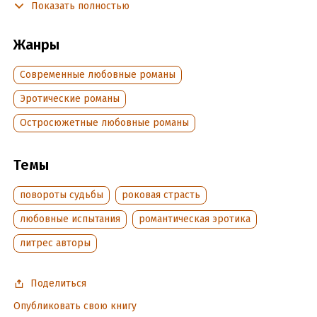
Показать полностью
Но даже в этом я ошибалась…
Вновь станет больно до осколков разбитого сердца, до
Жанры
сведенных скул от постоянной деланной улыбки – ведь
теперь я буду вынуждена носить новую лживую маску.
Современные любовные романы
Современный любовный роман. Вторая книга дилогии.
Эротические романы
Остросюжетные любовные романы
Подробная информация
Дата написания:
2 июня 2020
Темы
Объем:
245234
Год издания:
повороты судьбы
2023
роковая страсть
Дата поступления:
31 октября 2023
любовные испытания
романтическая эротика
Время на чтение:
4
ч.
литрес авторы
Поделиться
Опубликовать свою книгу