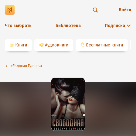
Войти
Что выбрать
Библиотека
Подписка
📖
Книги
🎧
Аудиокниги
👌
Бесплатные книги
⭐️Евдокия Гуляева