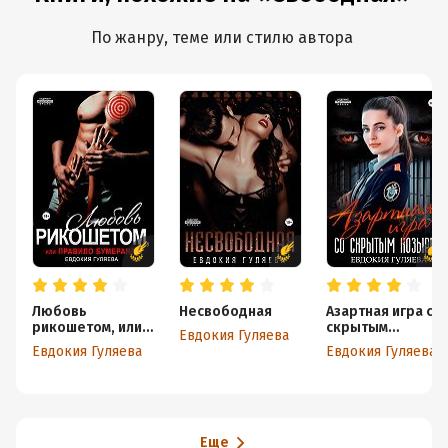
По жанру, теме или стилю автора
Любовь
Несвободная
Азартная игра со
рикошетом, или
скрытым
Евдокия Гуляева
Правило
Козырем
Евдокия Гуляева
Евдокия Гуляева
бумеранга
Еще