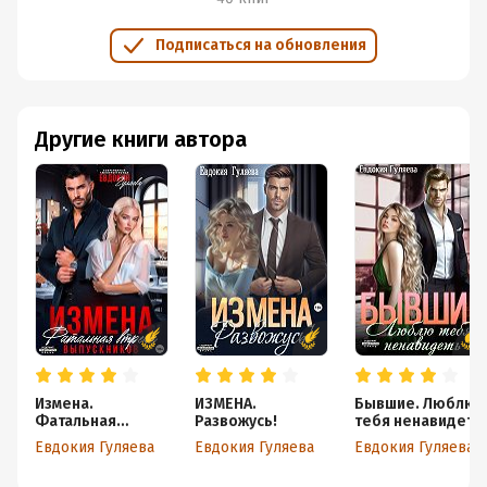
Подписаться на обновления
Другие книги автора
Измена.
ИЗМЕНА.
Бывшие. Люблю
Фатальная
Развожусь!
тебя ненавидеть
встреча
Евдокия Гуляева
Евдокия Гуляева
Евдокия Гуляева
выпускников