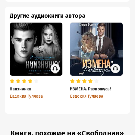
Другие аудиокниги автора
Наизнанку
ИЗМЕНА. Развожусь!
Он
Евдокия Гуляева
Евдокия Гуляева
Ев
Книги, похожие на «Свободная»