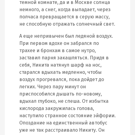
темной комнате, да и в Москве солнца
немного, а снег, когда выпадает, через
полчаса превращается в серую массу,
не способную отражать солнечный свет.
А еще непривычен был ледяной воздух.
При первом вдохе он забрался по
трахее и бронхам в самое нутро,
заставил парня закашляться. Придя в
себя, Никита натянул шарф на нос,
старался вдыхать медленно, чтобы
воздух прогревался, пока дойдет до
легких. Через пару минут он
приспособился дышать по-новому,
вдыхал глубоко, не спеша. От избытка
кислорода закружилась голова,
наступило странное состояние эйфории.
Опоздание на единственный автобус
уже не так расстраивало Никиту. Он