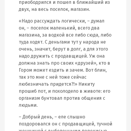
приободрился и пошел в ближайший из
двух, на весь поселок, магазин.
«Надо рассуждать логически, – думал
он, – поселок маленький, всего два
магазина, за водкой все либо сюда, либо
туда ходят. С деньгами тут у народа не
очень, значит, берут в долг, а для этого
надо дружить с продавщицей. Уж она
должна знать про своих «друзей», кто в
Гором может ездить и зачем. Вот блин,
так это мне с ней тоже сейчас
любезничать придется?!» Никиту
прошиб пот, и похолодело в животе: его
организм бунтовал против общения с
людьми.
– Добрый день, – еле слышно
поздоровался он с продавщицей, тучной
женщиной с выбеленными перекисью