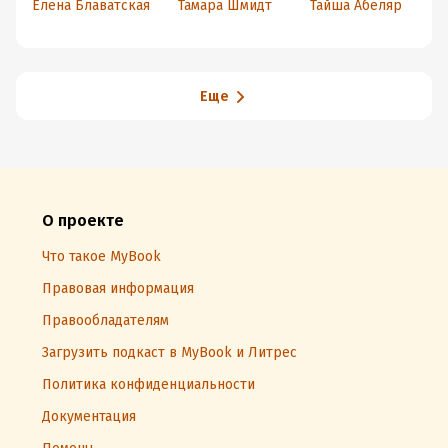
Елена Блаватская
Тамара Шмидт
Тайша Абеляр
Акаши для
воина
доступа к
любой
информации
Еще
О проекте
Что такое MyBook
Правовая информация
Правообладателям
Загрузить подкаст в MyBook и Литрес
Политика конфиденциальности
Документация