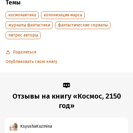
Темы
Подробная информация
Дата написания:
4 марта 2021
космонавтика
колонизация марса
Объем:
43825
журналы фантастики
фантастические сериалы
Год издания:
2021
литрес авторы
Дата поступления:
5 марта 2021
Время на чтение:
1
ч.
Поделиться
Опубликовать свою книгу
Отзывы на книгу «Космос, 2150
год»
KsyushaKuzmina