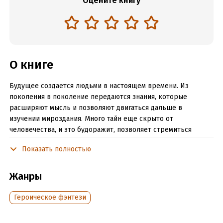
Оцените книгу
О книге
Будущее создается людьми в настоящем времени. Из
поколения в поколение передаются знания, которые
расширяют мысль и позволяют двигаться дальше в
изучении мироздания. Много тайн еще скрыто от
человечества, и это будоражит, позволяет стремиться
раскрыть их. Покорение космоса откроет для людей не
Показать полностью
только Марс, но и другие планеты, где они найдут разумную
жизнь. Эти открытия будут потрясающими! Главное условие
для создания будущего - думать на несколько шагов вперед,
Жанры
просчитывая последствия…
Героическое фэнтези
Читать отрывок