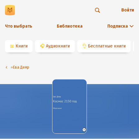
Войти
Что выбрать
Библиотека
Подписка
📖
Книги
🎧
Аудиокниги
👌
Бесплатные книги
⭐️Ева Деяр