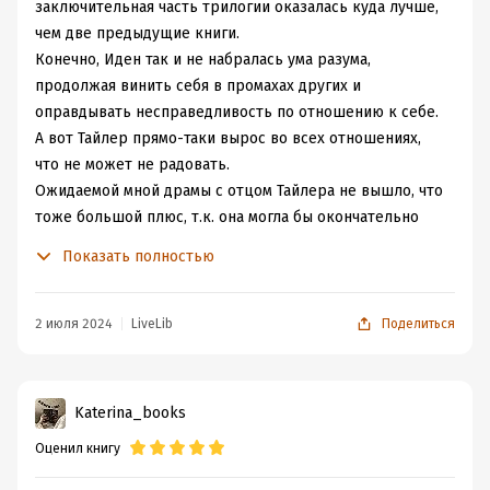
заключительная часть трилогии оказалась куда лучше,
чем две предыдущие книги.
Конечно, Иден так и не набралась ума разума,
продолжая винить себя в промахах других и
оправдывать несправедливость по отношению к себе.
А вот Тайлер прямо-таки вырос во всех отношениях,
что не может не радовать.
Ожидаемой мной драмы с отцом Тайлера не вышло, что
тоже большой плюс, т.к. она могла бы окончательно
все испортить. А вот отец Иден так и остался упрямым
Показать полностью
идиотом. Я так и не поняла, почему вообще против двух
влюблённых героев ополчилось столько народа... ну,
глупость ведь. Видимо автор решила таким образом
2 июля 2024
LiveLib
Поделиться
спустить тучи в сюжете.
История ожидаемо закончилась хеппи эндом. Скучать я
по ней точно не буду. Трилогия из серии "На один раз"
Katerina_books
Оценил книгу