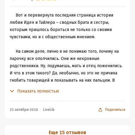
Иден и Тайлера. Она была не такой страстной, горячей,
чувственной, но всё же я смогла погрузиться в неё и,
⠀⠀Вот и перевернута последняя страница истории
скажу честно, мне понравилось. Да-да, именно. Третья
любви Иден и Тайлера – сводных брата и сестры,
книга стала самой лучшей. Впервые у меня такое, что
которым пришлось бороться не только со своими
последняя книга куда лучше предыдущих частей, а у
чувствами, но и с общественным мнением.
Эстель получилось это сделать. Она меня удивила,
⠀
смогла вызвать положительные эмоции и я
⠀⠀На самом деле, лично я не понимаю того, почему на
замечательно провела время за прочтением, спасибо
парочку все ополчились. Они же некровные
Эстель.
родственники. Ну, подумаешь, мать и отец поженились.
⠀⠀Книга начинается тем, что с момента расставания
И что в этом такого? Да, необычно, но это не причина
Иден и Тайлера прошёл год. Девушка устала ждать
гнобить товарищей и показывать на них пальцем. В
своего принца и откинув свою любовь облачила её в
мире и без того много «разного», что подлежит
злость и обиду. И пока она решила повеселиться на
Показать полностью
обсуждению.
каникулах с друзьями (что даётся ей с трудом, ведь
⠀
чувства её задеты) и побыть ближе к семье. Но
⠀⠀Итак, после событий предыдущей книги прошел год.
25 октября 2018
LiveLib
Поделиться
неожиданно возвращается Тайлер, и чувства её
Тайлер уехал, оставив Иден в компании плевков и
вспыхивают новым пламенем. Но не всё так прекрасно,
предрассудков. Конечно, первые пару месяцев
как наша парочка думала. Отец девушки закидывает
девушка ждала своего любимого, а потом устала. Устала
Еще 15 отзывов
обоих оскорблениями и всем своим видом показывает,