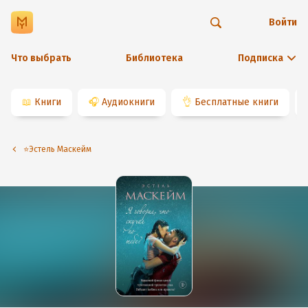
Войти
Что выбрать
Библиотека
Подписка
📖
Книги
🎧
Аудиокниги
👌
Бесплатные книги
⭐️Эстель Маскейм