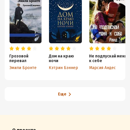
Грозовой
Дом на краю
Не подпускай меня
перевал
ночи
к себе
Эмили Бронте
Кэтрин Бэннер
Марсия Андес
Еще