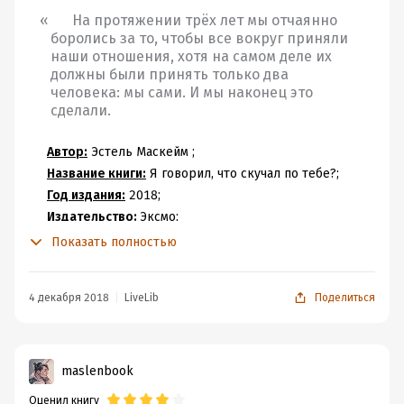
⠀⠀На протяжении трёх лет мы отчаянно
боролись за то, чтобы все вокруг приняли
наши отношения, хотя на самом деле их
должны были принять только два
человека: мы сами. И мы наконец это
сделали.
⠀⠀
Автор:
Эстель Маскейм ;
⠀⠀
Название книги:
Я говорил, что скучал по тебе?;
⠀⠀
Год издания:
2018;
⠀⠀
Издательство:
Эксмо;
⠀⠀
Жанр:
Зарубежный любовный роман;
Показать полностью
⠀⠀
Сюжет:
Теперь тайна, которую Иден и Тайлер так
долго скрывали - всплывает наружу и все в курсе их
4 декабря 2018
LiveLib
Поделиться
отношений. Но не всё так гладко, почти все осуждают
их это за это, ещё и Тайлер снова сбегает и оставляет
Иден одну. Чем закончится эта любовная история?
⠀⠀
Моё мнение:
maslenbook
⠀⠀Вот и всё, закончилась для меня история любви
Оценил книгу