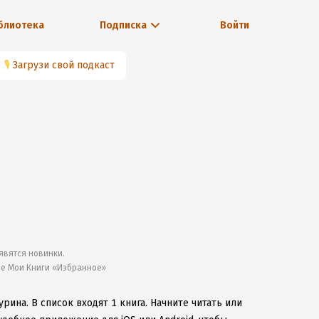
блиотека
Подписка
Войти
🎙
Загрузи свой подкаст
явятся новинки.
ле Мои Книги «Избранное»
урина.
В список входят 1 книга.
Начните читать или