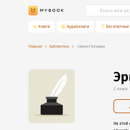
📖
Книги
🎧
Аудиокниги
👌
Бесплатные
Главная
Библиотека
⭐️Эрнест Бачурин
Эр
1 книга
На этой