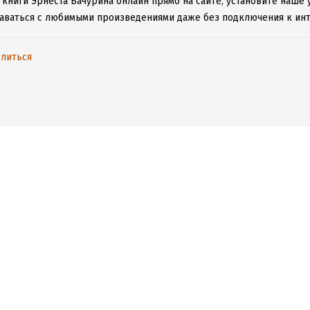
 книги Эрнеста Бачурина онлайн прямо на сайте, установите наше 
таваться с любимыми произведениями даже без подключения к инт
литься