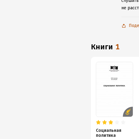
слушать
не расс
Поде
книги
1
Социальная
политика