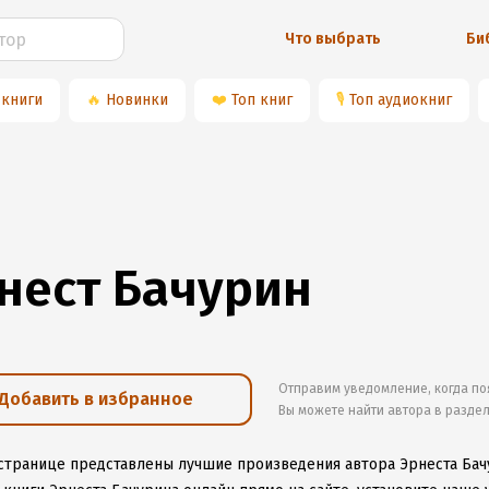
Что выбрать
Би
 книги
🔥
Новинки
❤️
Топ книг
🎙
Топ аудиокниг
нест Бачурин
Отправим уведомление, когда по
Добавить в избранное
Вы можете найти автора в разде
 странице представлены лучшие произведения автора Эрнеста Бач