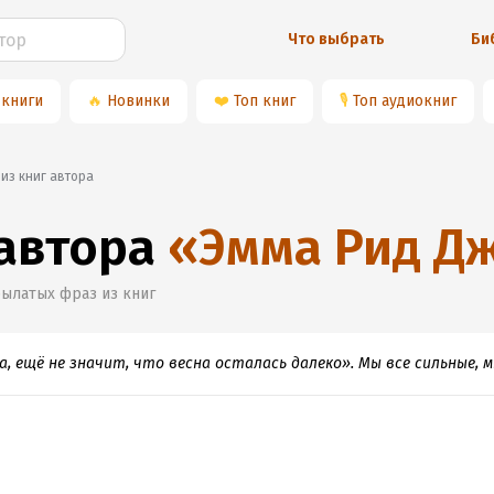
Что выбрать
Би
 книги
🔥
Новинки
❤️
Топ книг
🎙
Топ аудиокниг
 из книг автора
 автора
«
Эмма Рид Д
рылатых фраз из книг
а, ещё не значит, что весна осталась далеко». Мы все сильные, 