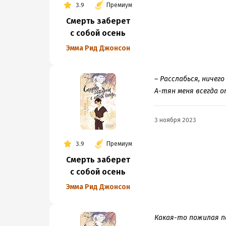
3.9
Премиум
Смерть заберет
с собой осень
Эмма Рид Джонсон
– Расслабься, ничего
А-тян меня всегда 
3 ноября 2023
3.9
Премиум
Смерть заберет
с собой осень
Эмма Рид Джонсон
Какая-то пожилая па