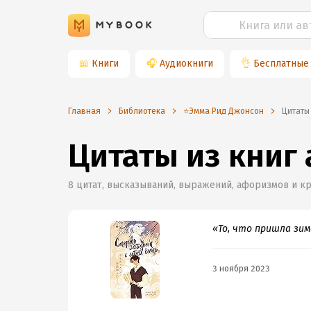
📖
Книги
🎧
Аудиокниги
👌
Бесплатные
Главная
Библиотека
⭐️Эмма Рид Джонсон
Цитаты
Цитаты из книг
8
цитат, высказываний, выражений, афоризмов и к
«То, что пришла зим
3 ноября 2023