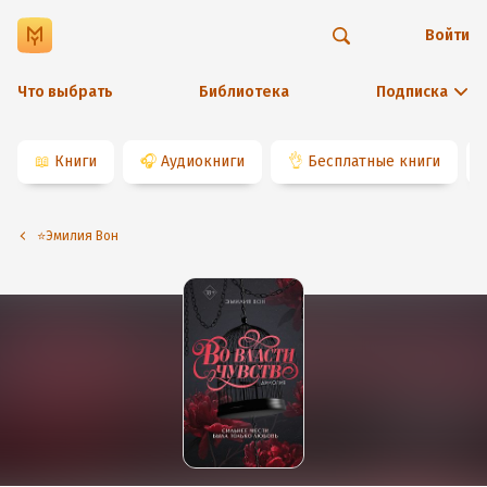
Войти
Что выбрать
Библиотека
Подписка
📖
Книги
🎧
Аудиокниги
👌
Бесплатные книги
⭐️Эмилия Вон