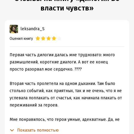
ISBN (EAN):
9785042349003
власти чувств»
Время на чтение:
17
ч.
leksandra_S
Оценил книгу
Первая часть дилогии далась мне трудновато: много
размышлений, короткие диалоги. А вот ее конец
просто разорвал мое сердечко. ????
Вторая часть пролетела на одном дыхании. Там было
столько событий, как приятных, так и не очень, что я не
успевала поплакать от счастья, как начинала плакать от
переживаний за героев.
Мне понравилось, что герои умные, адекватные. Да, не
всегда они поступали правильно, но их легко можно
Показать полностью
понять. Они просто боялись. Да и скучно читать об