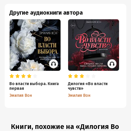
Другие аудиокниги автора
Во власти выбора. Книга
Дилогия «Во власти
Во
первая
чувств»
в
Эмилия Вон
Эмилия Вон
Эм
Книги, похожие на «Дилогия Во