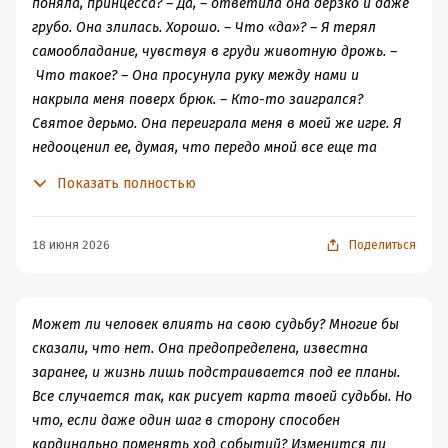
поняла, принцесса? – Да, – ответила она дерзко и даже
грубо. Она злилась. Хорошо. – Что «да»? – Я терял
самообладание, чувствуя в груди животную дрожь. –
Что такое? – Она просунула руку между нами и
накрыла меня поверх брюк. – Кто-то заигрался?
Святое дерьмо. Она переиграла меня в моей же игре. Я
недооценил ее, думая, что передо мной все еще та
скромная и стеснительная девушка, но теперь Адриана
Показать полностью
умеет быть не только такой. Она знала свою силу и
пользовалась ею, чем восхищала меня еще больше. – Так
что я должна была сказать? – спросила она,
18 июня 2026
Поделиться
поглаживая меня. Адриана потянулась ко мне, но не
поцеловала. Вместо этого она прошептала, еле
касаясь губ: – Можешь еще раз повторить, чье имя я
Может ли человек влиять на свою судьбу? Многие бы
должна произносить, когда ты даришь мне
сказали, что нет. Она предопределена, известна
удовольствие? Ну вот и все. Я схватил ее за горло и
заранее, и жизнь лишь подстраивается под ее планы.
впился в губы. Подхватив ее за задницу, чтобы она
Все случается так, как рисует карта твоей судьбы. Но
смогла обвить меня ногами, понес ее к подоконнику –
что, если даже один шаг в сторону способен
единственной твердой поверхности в этой комнате,
кардинально поменять ход событий? Изменится ли