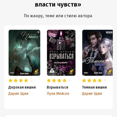
власти чувств»
По жанру, теме или стилю автора
Дерзкая вишня
Взрываться
Темная вишня
Дария Эдви
Луна Мейсон
Дария Эдви