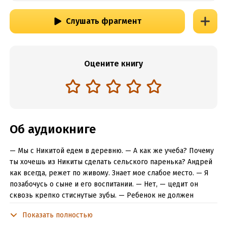
Слушать фрагмент
Оцените книгу
Об аудиокниге
— Мы с Никитой едем в деревню. — А как же учеба? Почему
ты хочешь из Никиты сделать сельского паренька? Андрей
как всегда, режет по живому. Знает мое слабое место. — Я
позабочусь о сыне и его воспитании. — Нет, — цедит он
сквозь крепко стиснутые зубы. — Ребенок не должен
видеть, как ты каждый день приводишь в дом новую
Показать полностью
женщину. У него будет неправильное отношение к жизни и