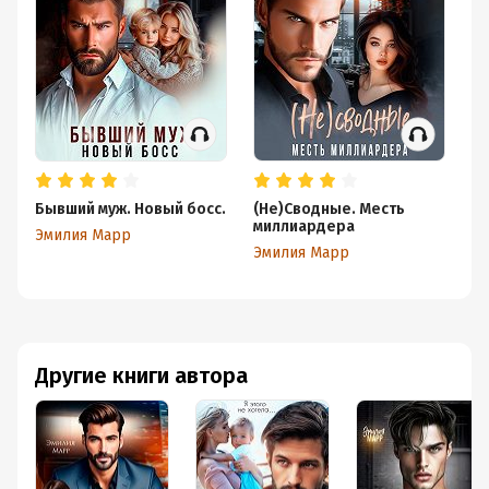
Бывший муж. Новый босс.
(Не)Сводные. Месть
Но
миллиардера
М
Эмилия Марр
Эмилия Марр
Эм
Другие книги автора