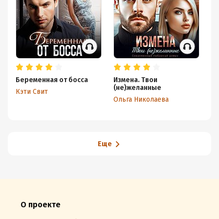
Беременная от босса
Измена. Твои
Не
(не)желанные
Кэти Свит
На
Ольга Николаева
Еще
О проекте