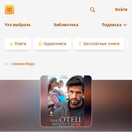
Войти
Что выбрать
Библиотека
Подписка
📖
Книги
🎧
Аудиокниги
👌
Бесплатные книги
⭐️Эмилия Марр