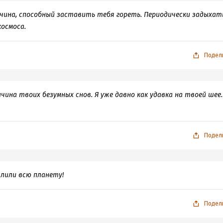
чина, способный заставить тебя гореть. Периодически задыхат
космоса.
Подел
ичина твоих безумных снов. Я уже давно как удавка на твоей ше
Подел
алили всю планету!
Подел