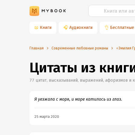
📖
Книги
🎧
Аудиокниги
👌
Бесплатные
Главная
Современные любовные романы
⭐️Эмилия Г
Цитаты из книг
77
цитат, высказываний, выражений, афоризмов и 
Я уезжала с моря, и море катилось из глаз.
25 марта 2020