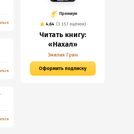
Премиум
иться
4.64
(
3 157 оценок
)
Читать книгу:
«Нахал»
Эмилия Грин
Оформить подписку
иться
е
иться