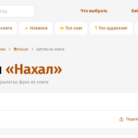
Что выбрать
Би
 книги
🔥
Новинки
❤️
Топ книг
🎙
Топ аудиокниг
рин
📚Нахал
Цитаты из книги
и
«
Нахал
»
крылатых фраз из книги
Подел