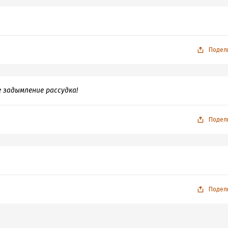
Подел
е задымление рассудка!
Подел
Подел