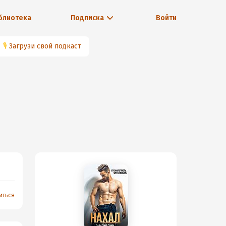
блиотека
Подписка
Войти
🎙
Загрузи свой подкаст
иться