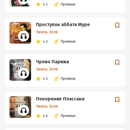
4.1
Премиум
Проступок аббата Муре
Эмиль Золя
4.2
Премиум
Чрево Парижа
Эмиль Золя
4.5
Премиум
Покорение Плассана
Эмиль Золя
4.6
Премиум