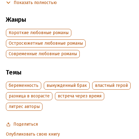
Показать полностью
Подробная информация
Жанры
Дата написания:
30 января 2023
Объем:
554411
Короткие любовные романы
Год издания:
2023
Остросюжетные любовные романы
Дата поступления:
8 февраля 2023
Время на чтение:
8
ч.
Современные любовные романы
Темы
беременность
вынужденный брак
властный герой
разница в возрасте
встреча через время
литрес авторы
Поделиться
Опубликовать свою книгу