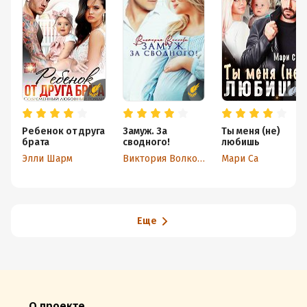
Ребенок от друга
Замуж. За
Ты меня (не)
брата
сводного!
любишь
Элли Шарм
Виктория Волкова
Мари Са
Еще
О проекте