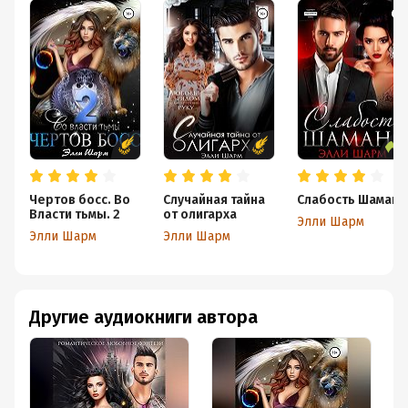
Чертов босс. Во
Случайная тайна
Слабость Шамана
Власти тьмы. 2
от олигарха
Элли Шарм
Элли Шарм
Элли Шарм
Другие аудиокниги автора