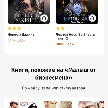
Невеста Джинна
Чертов босс. Во Власти
Ма
тьмы. 2
Элли Шарм
Э
Элли Шарм
Книги, похожие на «Малыш от
бизнесмена»
По жанру, теме или стилю автора