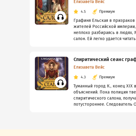
Елизавета Вейс
4.5
Премиум
Графиня Ельская в призраков 
жителей Российской империи, 
неплохо разбираясь в людях,
салон. Ей легко удается читать 
Спиритический сеанс гра
Елизавета Вейс
4.3
Премиум
Туманный город К., конец XIX 
объяснений. Пока полиция тве
спиритического салона, получ
потустороннее. Следователь О