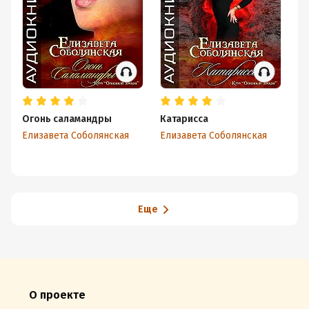
Огонь саламандры
Катарисса
А
Елизавета Соболянская
Елизавета Соболянская
Ел
Еще
О проекте