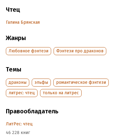
Можно прятаться по углам, можно вежливо встречаться за
Чтец
завтраком, а можно попробовать решить свои проблемы и
помочь решить их друг другу.
Галина Брянская
Непростые отношения, сложные ситуации и над всем этим
конечно же любовь.
Жанры
Любовное фэнтези
Фэнтези про драконов
Подробная информация
Год издания:
2020
Темы
Дата поступления:
26 февраля 2020
драконы
эльфы
романтическое фэнтези
литрес: чтец
только на литрес
Правообладатель
ЛитРес: чтец
46 228 книг