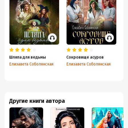
Шляпа для ведьмы
Сокровище асуров
П
Елизавета Соболянская
Елизавета Соболянская
Ел
Другие книги автора