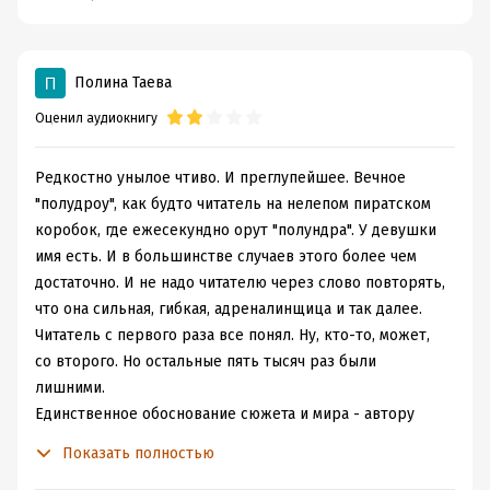
Полина Таева
Оценил аудиокнигу
Редкостно унылое чтиво. И преглупейшее. Вечное
"полудроу", как будто читатель на нелепом пиратском
коробок, где ежесекундно орут "полундра". У девушки
имя есть. И в большинстве случаев этого более чем
достаточно. И не надо читателю через слово повторять,
что она сильная, гибкая, адреналинщица и так далее.
Читатель с первого раза все понял. Ну, кто-то, может,
со второго. Но остальные пять тысяч раз были
лишними.
Единственное обоснование сюжета и мира - автору
нужны были страдания героев в прошлом и тревожное
Показать полностью
настоящее. Больше никакие логические связи эту