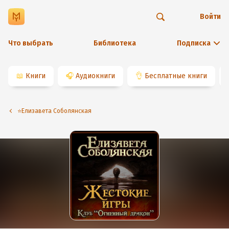
Войти
Что выбрать
Библиотека
Подписка
📖
Книги
🎧
Аудиокниги
👌
Бесплатные книги
⭐️Елизавета Соболянская