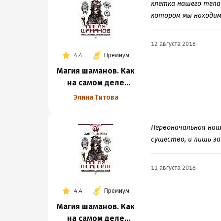
клетка нашего тела 
котором мы находимс
12 августа 2018
4.4
Премиум
Магия шаманов. Как
на самом деле
управлять судьбой
Элина Титова
Первоначальная наш
существо, и лишь з
11 августа 2018
4.4
Премиум
Магия шаманов. Как
на самом деле