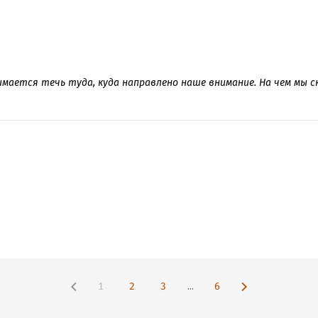
имается течь туда, куда направлено наше внимание. На чем мы с
1
2
3
...
6