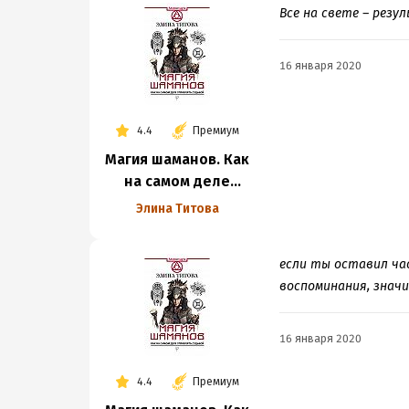
Все на свете – резу
16 января 2020
4.4
Премиум
Магия шаманов. Как
на самом деле
управлять судьбой
Элина Титова
если ты оставил час
воспоминания, знач
16 января 2020
4.4
Премиум