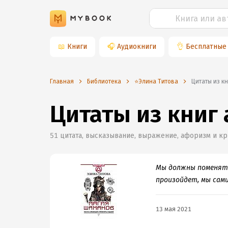
📖
Книги
🎧
Аудиокниги
👌
Бесплатные
Главная
Библиотека
⭐️Элина Титова
Цитаты из к
Цитаты из книг
51
цитата, высказывание, выражение, афоризм и кр
Мы должны поменять 
произойдет, мы сами
13 мая 2021