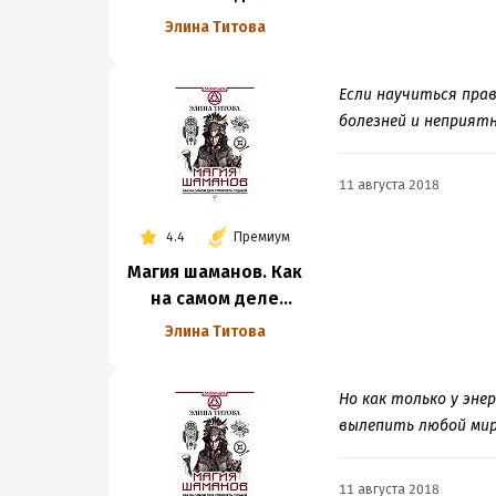
управлять судьбой
Элина Титова
Если научиться пра
болезней и неприят
11 августа 2018
4.4
Премиум
Магия шаманов. Как
на самом деле
управлять судьбой
Элина Титова
Но как только у эне
вылепить любой мир
11 августа 2018