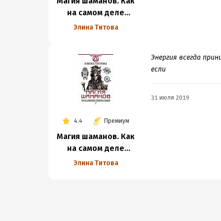
Магия шаманов. Как
на самом деле
управлять судьбой
Элина Титова
Энергия всегда прин
если
31 июля 2019
4.4
Премиум
Магия шаманов. Как
на самом деле
управлять судьбой
Элина Титова