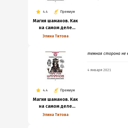
4.4
Премиум
Магия шаманов. Как
на самом деле
управлять судьбой
Элина Титова
темная сторона не в
4 января 2021
4.4
Премиум
Магия шаманов. Как
на самом деле
управлять судьбой
Элина Титова