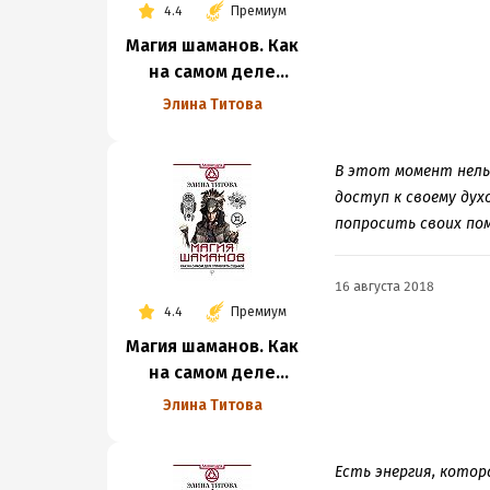
4.4
Премиум
Магия шаманов. Как
на самом деле
управлять судьбой
Элина Титова
В этот момент нель
доступ к своему дух
попросить своих пом
16 августа 2018
4.4
Премиум
Магия шаманов. Как
на самом деле
управлять судьбой
Элина Титова
Есть энергия, котор