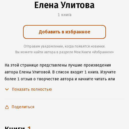
Елена Улитова
1 книга
Добавить в избранное
Отправим уведомление, когда появятся новинки.
Вы можете найти автора в разделе Мои Книги «Избранное»
На этой странице представлены лучшие произведения
автора Елены Улитовой.
В список входят 1 книга.
Изучите
более 1 отзыв о творчестве автора и начните читать или
слушать книги Елены Улитовой онлайн прямо на сайте,
Показать полностью
установите наше удобное приложение для iOS или Android,
чтобы не расставаться с любимыми произведениями даже
без подключения к интернету.
Поделиться