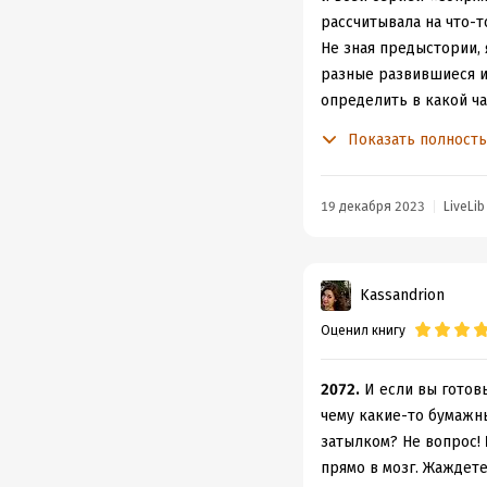
приключения Терри, но
рассчитывала на что-т
Не зная предыстории, 
разные развившиеся и
определить в какой ча
Главный персонаж, бы
Показать полност
основное расследовани
дружеские отступлени
почтение.
19 декабря 2023
LiveLib
Но что же сюжет? Дел
спирали – политически
динамично и захватываю
Kassandrion
преступника не смогла
Оценил книгу
Да, в некоторые моме
показалось немного зап
целом – история не ра
2072.
И если вы готовы
Очень стремительно ра
чему какие-то бумажн
что отношения уж бол
затылком? Не вопрос!
А ещё почему-то меня 
прямо в мозг. Жаждет