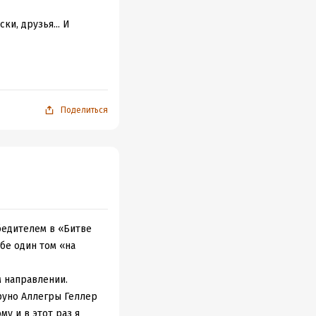
ки, друзья... И
едалеко от
Поделиться
есит. Когда уже Ида
гибшие сотрудники...
это паранойя?
родского масштаба.
бедителем в «Битве
бе один том «на
в. Кстати, в этот
м направлении.
руно Аллегры Геллер
итала про
у и в этот раз я