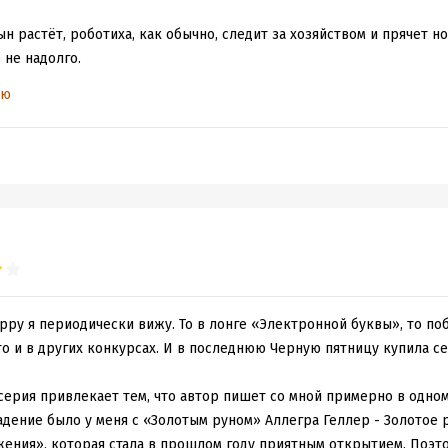
н растёт, роботиха, как обычно, следит за хозяйством и прячет нос
о не надолго.
ью
сит провести расследование о гибели мужа. Фил как раз погиб н
Ида убеждена, что его останки именно там.
ет отказать, хотя этот любовный треугольник его уже порядком б
 и забудет мужа? Десять лет прошло.
 и начинает копать. Затонувшая деревня, взрыв в лаборатории, по
ять, как и почему эти события могут быть связаны. Или возможно 
ска останков бывшего Иды, а перерастает чуть ли не в заговор го
рру я периодически вижу. То в лонге «Электронной буквы», то по
о и в других конкурсах. И в последнюю Черную пятницу купила се
ычно, будет рисковать жизнью, спасать друзей, ловить преступнико
зёт с личной жизнью.
серия привлекает тем, что автор пишет со мной примерно в одно
адение было у меня с «Золотым руном» Аллегра Геллер - Золотое 
небольшой, можно осилить за вечер. Честно говоря, ещё бы проч
ения», которая стала в прошлом году приятным открытием. Поэтом