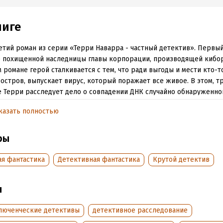
ниге
етий роман из серии «Терри Наварра - частный детектив». Первы
 похищенной наследницы главы корпорации, производящей кибор
 романе герой сталкивается с тем, что ради выгоды и мести кто-т
остров, выпускает вирус, который поражает все живое. В этом, т
 Терри расследует дело о совпадении ДНК случайно обнаруженног
ивущего человека. После огромной волны, которая пришла из ок
казать полностью
ла деревню на берегу, прошло десять лет. Вода схлынула, и поли
жила в деревне полусгнивший автомобиль со скелетом внутри. 
уверена, что это ее бывший муж, который исчез десять лет назад. 
ры
есложное, Терри соглашается установить личность неизвестного. 
, что в городе живет человек, у которого ДНК совпадает с ДНК ске
ая фантастика
Детективная фантастика
Крутой детектив
дует тайну, несмотря на то, что кто-то опережает его и убирает с
и, произошедшей десять лет назад.
ы
обная информация
люченческие детективы
детективное расследование