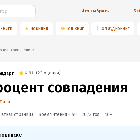
Что выбрать
Би
 книги
🔥
Новинки
❤️
Топ книг
🎙
Топ аудиокниг
«Процент совпадения»
4.91
(
23 оценки
)
андарт
роцент совпадения
 Фили
чатная страница
Время чтения ≈
5
ч
2023
год
16
+
подписке