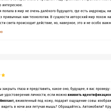
 эта книга заключительная.
о интересное.
я попала в мир не очень далёкого будущего, где есть андроиды, 
з привычных нам технологии. В сущности авторский мир похож на
сти света происходит действие, но, наверное, это и не особо важн
вший военный, ныне частный детектив. У него своё окружение, ко
ью
е. И на примере «Процента совпадения» я отчётливо поняла, что
я книгам абсолютно необходимы. Поэтому описаниям частной жизн
о Наварры крутится вокруг компании-производителя подводных л
е интриги. Последняя (или первая?) петля – личная вовлеченность
ще. Даже так: я стала догадываться, куда всё идёт, с самого нача
 до конца.
нты верилось с сильной натяжкой, про преступления в прошлом в
утанно, а иногда прямо хотелось сказать: «Терри, не будь дятлом!
зваливалась, а затягивала.
 закрыть глаза и представить, какое оно, будущее, я вас проведу
звивалась любовная линия. Я бы не сказала, что она тут лишняя, 
ые удостоверения личности, если можно
вживить идентификацио
ьно бурные для двух сдержанных персонажей.
Имплант,
вживленный под кожу, подарит ощущение совы: изобра
стало циклить на писательских приёмах. Читая книгу, я старалась 
е видеть в ночи аки летучая мышь? Обращайтесь. Автомобили? Кр