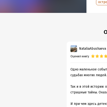
Дата н
остр
Объем
Год из
Дата п
О
NataliaAbushaeva
Оценил книгу
Одно маленькое событ
судьбах многих людей.
Так и в этой истории:
страшные тайны. Оказа
И при чем здесь детек