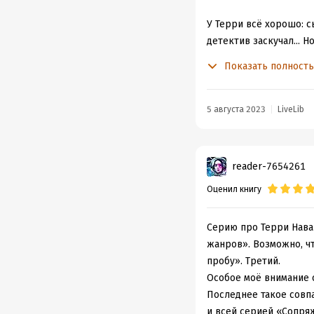
У Терри всё хорошо: сы
детектив заскучал... Н
Показать полност
Девушка Терри Ида про
затопленной деревни. 
5 августа 2023
LiveLib
Конечно, Терри не мож
выберет живого Терри
reader-7654261
Терри берётся за дело
Оценил книгу
Детектив пытается пон
Дело начинается с пои
Серию про Терри Нава
жанров». Возможно, чт
В общем Терри, как об
пробу». Третий.
раз даже Майклу пове
Особое моё внимание 
Последнее такое совп
Детектив интересный, 
и всей серией «Сопряж