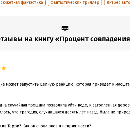
аписания:
20 января 2023
Время на чтение:
5
ч.
осюжетная фантастика
фантастический триллер
литрес авт
:
325868
дания:
2023
оступления:
29 января 2023
тзывы на книгу «Процент совпадени
ие может запустить цепную реакцию, которая приведёт к масшт
 одна случайная трещина позволила уйти воде, и затопленная дере
лось, что трагедия, случившаяся десять лет назад, была не природн
тив Терри? Как он снова влез в неприятности?