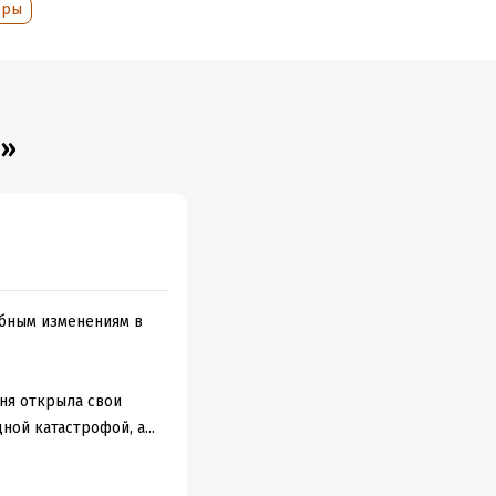
оры
я»
абным изменениям в
вня открыла свои
ой катастрофой, а...