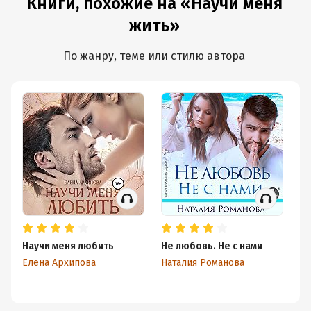
Книги, похожие на «Научи меня
жить»
По жанру, теме или стилю автора
Научи меня любить
Не любовь. Не с нами
На
Елена Архипова
Наталия Романова
Ел