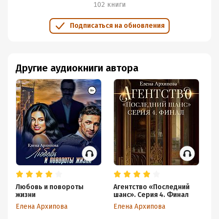
102 книги
Подписаться на обновления
Другие аудиокниги автора
Любовь и повороты
Агентство «Последний
Н
жизни
шанс». Серия 4. Финал
ил
Елена Архипова
Елена Архипова
Ел