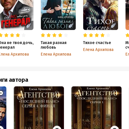
Она не твоя дочь,
Такая разная
Тихое счастье
М
генерал
любовь
с
Елена Архипова
Елена Архипова
Елена Архипова
Е
иги автора