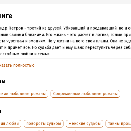
ниге
ндр Петров - третий из друзей. Убивавший и предававший, но и о
ный самыми близкими. Его жизнь - это расчет и логика, голые при
ста чувствам и эмоциям. Но у жизни на него свои планы. Она не жде
т и примет все. Но судьба дает и ему шанс переступить через себ
достойным любви и семьи.
арю замечательного артера Ирину и ее группу за помощь в созда
казать полностью
зкий поклон Маше Ловыгиной за ее стихотворение.
ры
обная информация
ткие любовные романы
Современные любовные романы
аписания:
2 сентября 2023
Время на чтение:
5
ч.
:
ы
288210
дания:
2023
рия любви
повороты судьбы
женские судьбы
тайны про
оступления:
12 сентября 2023