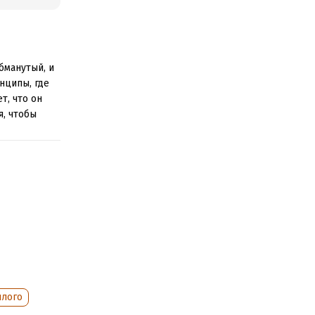
бманутый, и
нципы, где
т, что он
я, чтобы
нии обложки.
шлого