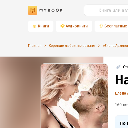
📖
Книги
🎧
Аудиокниги
👌
Бесплатные
Главная
Короткие любовные романы
⭐️Елена Архипо
Ст
Н
Елена 
160 пе
По 