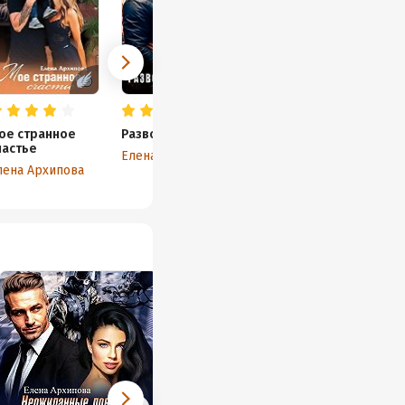
ое странное
Развод в подарок
частье
Елена Архипова
лена Архипова