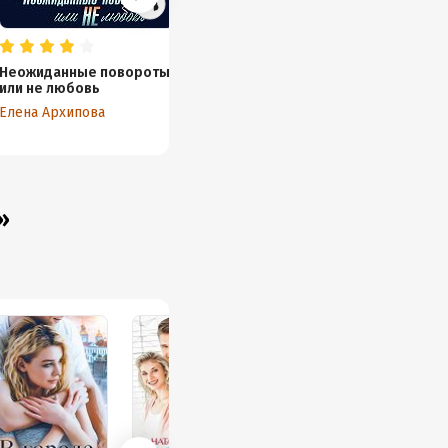
Неожиданные повороты
От медведя до любви
Агентс
или не любовь
один шаг
шанс».
Елена Архипова
Елена Архипова
Елена 
»