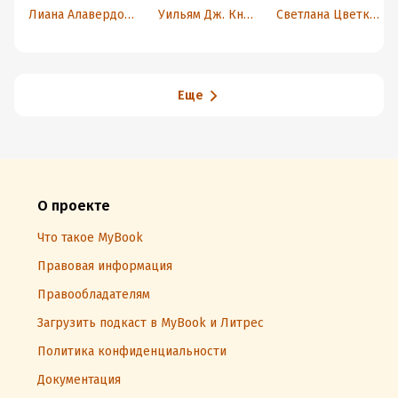
человека: как
для работы с
стыдно. Книга о
Лиана Алавердова
Уильям Дж. Кнаус
Светлана Цветкова
помочь себе и
гневом:
том, как
другим
быстрые
справиться с
навыки для
недугом
управления
близкого и не
сильными
потерять себя
эмоциями и
Еще
сохранения
спокойствия
О проекте
Что такое MyBook
Правовая информация
Правообладателям
Загрузить подкаст в MyBook и Литрес
Политика конфиденциальности
Документация