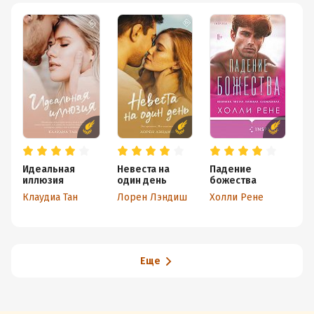
Идеальная
Невеста на
Падение
С
иллюзия
один день
божества
Э
Клаудиа Тан
Лорен Лэндиш
Холли Рене
Еще