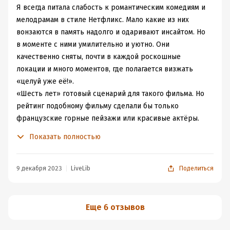
ровно. Можно найти пару - тройку моментов, где
Я всегда питала слабость к романтическим комедиям и
можно поволноваться за главную героиню. Интересен
мелодрамам в стиле Нетфликс. Мало какие из них
для меня оказался эпилог книги. В целом неплохой
вонзаются в память надолго и одаривают инсайтом. Но
роман для вечернего чтения.
в моменте с ними умилительно и уютно. Они
качественно сняты, почти в каждой роскошные
локации и много моментов, где полагается визжать
«целуй уже её!».
«Шесть лет» готовый сценарий для такого фильма. Но
рейтинг подобному фильму сделали бы только
французские горные пейзажи или красивые актёры.
Сюжет не тянет и на троечку.
Показать полностью
Виктория возвращается в родной город после смерти
бабушки. Там её ждёт прошлое: неразрешённые
вопросы и два брата, которые влюблены в неё. С одним
9 декабря 2023
LiveLib
Поделиться
из них она прежде встречалась, а с другим сидела в
качестве няньки. Угадайте, кто же привлечёт её
внимание спустя шесть лет?
Еще 6 отзывов
Да, младшенький. Рафаэль из застенчивого подростка
вырос в бородатого огромного дядьку. Ну ладно, ему