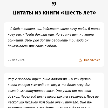
почти двадцать. Вырос в молодого мужчину. Но
огромного и бородатого, да ещё и спортсмена. Не
Цитаты из книги «Шесть лет»
самого умного, но самого быстрого. И он до сих пор
влюблён в Вик и собирается угнать её раньше, чем его
братец.
– Я действительно… действительно хочу тебя. Я тоже
Мне нравятся книги с разницей в возрасте. Виктория
хочу его. – Тогда докажи мне. Но во мне нет ни капли
не мама Стифлера, их разница с Рафом всего шесть
сомнений. Ведь уже долгие двадцать три года он
лет. Но тут она была ох как ощутима!
доказывает мне свою любовь.
Их роман не вырос из набившего оскомину лавхейта.
Искра симпатии разгорелась до костра страсти, в
25 мая 2024
Поделиться
который подкидывали дровишки постоянных
конфликтов. И ломал эти дрова Рафаэль. При любой
мизерной проблеме он необъезженным жеребцом
Раф с досадой трет лицо ладонями. – Я как будто
вставал на дыбы, агрессивно ржал и скакал с друзьями
снова говорю с мамой. На какую-то долю секунды
пить пиво.
взгляд его затуманивается. Она ушла от нас так
Он слишком злой, слишком ревнивый, слишком тупой.
давно… Через год после того, как мы съехались. Первые
И это я не обзываюсь, это его характеристика себя же.
несколько месяцев нам было очень тяжело. Она по-
Героине хочется вручить медаль и грамоту за то, как