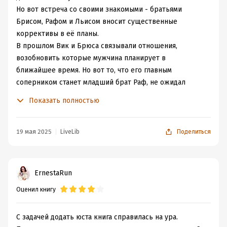
Но вот встреча со своими знакомыми - братьями
Брисом, Рафом и Льисом вносит существенные
коррективы в её планы.
В прошлом Вик и Брюса связывали отношения,
возобновить которые мужчина планирует в
ближайшее время. Но вот то, что его главным
соперником станет младший брат Раф, не ожидал
никто. Спортивный, уверенный в себе и в своей
Показать полностью
неотразимости, независимый он увидел ту, которая
всегда была в его сердце. И теперь-то Раф намерен
заполучить Вик во что бы то ни стало. Пусть это будет
19 мая 2025
LiveLib
Поделиться
вопреки мнению других, в разрез с мнением семьи.
Весь сюжет книги построен вокруг любовного
ErnestaRun
треугольника: Вик, Раф и Брис. Вик открыта к
Оценил книгу
отношениям, но её гложут сомнения. Раф слишком
вспыльчивый. Брис же никак не воспринимает своего
младшего брата как уже взрослого и способного
С задачей додать юста книга справилась на ура.