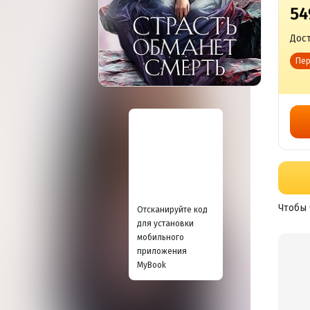
54
Дост
Пер
Чтобы 
Отсканируйте код
для установки
мобильного
приложения
MyBook