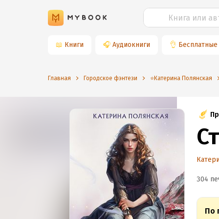
📖
Книги
🎧
Аудиокниги
👌
Бесплатные
Главная
Городское фэнтези
⭐️Катерина Полянская
Пр
С
Катери
304 пе
По 