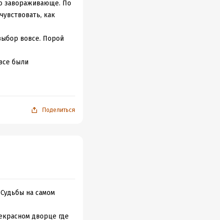
ло завораживающе. По
чувствовать, как
выбор вовсе. Порой
все были
ась в подробные
лл бесил меня почти
Поделиться
лось без
 Судьбы на самом
рекрасном дворце где