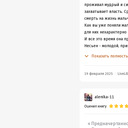
проживал мудрый и си
захватывает власть. С
смерть на жизнь маль
Как вы уже поняли мал
для них нехарактерно 
И все это время она п
Несьен - молодой, пр
бунтарь, очень надежн
Показать полност
Он может стать прекр
Дэлл полная противопо
рассудительный, иног
19 февраля 2025
LiveLi
эпитетов положительны
требуют наказания, но
Оба парня не заслужил
alenika-11
Настоящим злодеем зд
Оценил книгу
наказание. Рррр, даже
надеялась(((
История классная, гер
Предначертанно