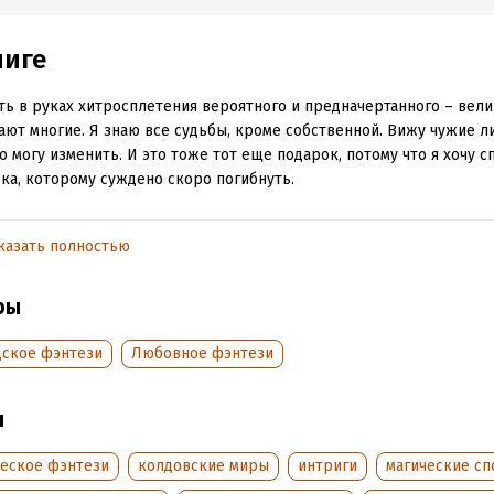
ниге
ь в руках хитросплетения вероятного и предначертанного – вели
ают многие. Я знаю все судьбы, кроме собственной. Вижу чужие л
о могу изменить. И это тоже тот еще подарок, потому что я хочу с
ка, которому суждено скоро погибнуть.
нц. Живет в роскошном дворце и не догадывается о нависшей на
сти… И даже с нитями в руках я не могу прикоснуться к его судьбе
казать полностью
ить. Поэтому я решила отправиться в большой мир и попытаться
вратить неизбежное.
ры
ей из нашей истории зачем-то задался целью спасти меня. Не в п
дское фэнтези
Любовное фэнтези
асает.
м, еще надо разобраться, кто тут злодей и во что выльется вмеш
ы
твенный ход событий…
овут Камилия, и я – младшая из Судеб.
ческое фэнтези
колдовские миры
интриги
магические сп