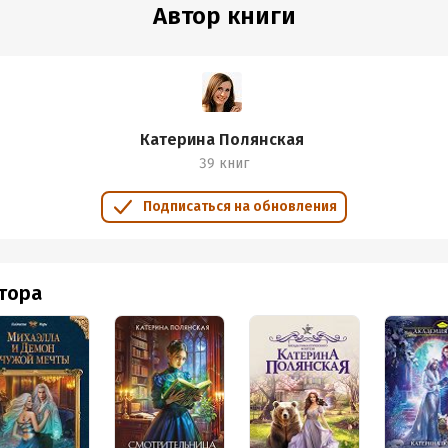
ыбор.
Автор книги
е всего то прочтение судьбы, о котором говорил дядя Али в "Клоне
 у человека есть свобода выбора. Просто Бог уже знает, каким буд
 читается легко на одном дыхании: раз! - я уже в финале, а за ок
адуют, ведь есть и откровенно отрицательные персонажи, и есть 
цель, но постоянно от неё отклоняется. Да, её ведёт судьба, но...
Катерина Полянская
гой стороны, не будь всех этих приключений, Камилия не смогла 
39 книг
 человеком, нежели Старшей Судьбой...
сибо за необычного "фамильяра" Камилии в этом мире - её удивите
Подписаться на обновления
 паучиху!
втора