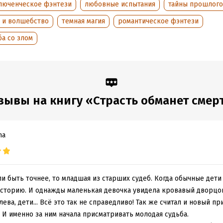
е я не всегда могу управлять предначертанным.
люченческое фэнтези
любовные испытания
тайны прошлого
я, но не лишенная света история, где в итоге все сложится прави
я и волшебство
темная магия
романтическое фэнтези
 определенный момент будет казаться, что для героев не осталось
а со злом
на счастливый финал.
я героиня – сама Судьба. Одна из Судеб. Но и она совсем не всемог
 главное оружие которого – месть, закаленная в драконьем пламен
ные чувства.
зывы на книгу «Страсть обманет смер
 опасностей приключения, из которых не всем суждено выбратьс
димыми.
na
обная информация
аписания:
1 января 2025
ISBN (EAN):
9785042168260
сли быть точнее, то младшая из старших судеб. Когда обычные дети
:
547689
Время на чтение:
8
ч.
сторию. И однажды маленькая девочка увидела кровавый дворцо
дания:
2025
ева, дети... Всё это так не справедливо! Так же считал и новый пр
оступления:
4 марта 2025
 И именно за ним начала присматривать молодая судьба.