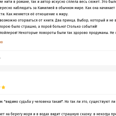
е нити в романе, так и автор искусно сплела весь сюжет. Это бы
ересно наблюдать за Камилией в обычном мире. Как она начинает 
ти. Как меняется её отношение к миру.
возможно оторваться от книги. Два принца. Выбор, который и не 
порою было страшно, а порой больно! Столько событий!
спойлеров! Некоторые повороты были так здорово продуманы. Не 
торые прям удивили! И читая, я была очень рада, что не углублял
ью
сплетения я пропустила через свои эмоции. Но всё же напишу! Де
b
сь! Прочиталась легко. Чувств вызвала много. И конечно не обош
и о вечном))) Советую!
восхитительную историю!
: "видимо судьба у человека такая!". Но так ли это, существуют ли
ет на берегу моря и в водах видит страшную сказку: в некогда п