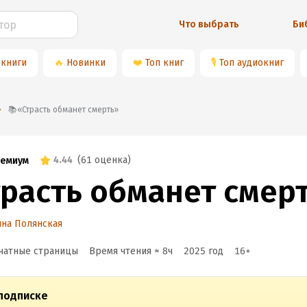
Что выбрать
Би
 книги
🔥
Новинки
❤️
Топ книг
🎙
Топ аудиокниг
📚«Страсть обманет смерть»
4.44
(
61 оценка
)
емиум
трасть обманет смер
на Полянская
чатные страницы
Время чтения ≈
8
ч
2025
год
16
+
подписке