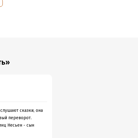
льно, даже
 ни единого
уща.
и.
ть»
я
 слушают сказки, она
вый переворот.
инц Несьен - сын