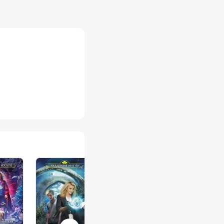
": есть судьба, и всё
ет этот выбор...
ном скоро утро) Не
Камилия, которая
 читайте выше о
бы измениться,
льно ироничную (хотя