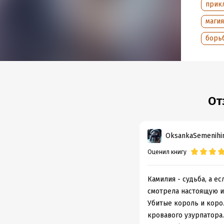
Но даж
прик
Мрачна
маги
если в
борьб
шанса 
Главна
Герой,
Запрет
От
Полные
невре
OksankaSemenihi
Оценил книгу
Подр
Дата н
Камилия - судьба, а е
Объем
смотрела настоящую и
Год из
Убитые король и корол
Дата п
кровавого узурпатора.