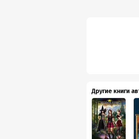
просто сделать свой в
В этом плане мне ближ
уже предначертано, но
Книга потрясающая! Она
все герои, конечно, р
поставила перед собой 
свободе выбора))С дру
вырасти и стать более
Ах, да, отдельное спа
молчит) и талантливую
Другие книги а