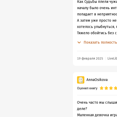
Как Судьбы плели чужи
началу было очень инт
попадает в неприятнос
А затем уже просто не
хотелось улыбнуться, 
Тяжело обойтись без 
неожиданными, но неко
Показать полност
отзывы. Что все хитро
до последнего:)
19 февраля 2025
LiveLi
Книга очень понравила
размышлений о судьбе 
AnnaOsikova
Спасибо Катерине за 
Оценил книгу
Очень часто мы слышим
деле?
Маленкая девочка игра