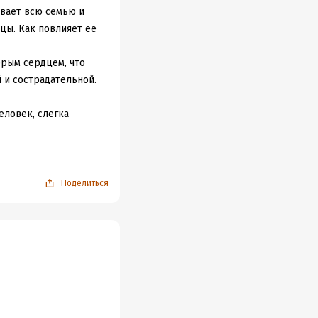
вает всю семью и
цы. Как повлияет ее
брым сердцем, что
 и сострадательной.
еловек, слегка
ный, рассудительный.
о назвать. Очень
й. Очень много
Поделиться
торые поступки прям
ловека.
луженно малое
последнего
рать в богов, но на