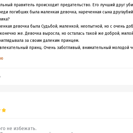
льный правитель происходит предательство. Его лучший друг уби
реди погибших была маленкая девочка, нареченная сына другаубий
чика?
енкая девочка была Судьбой, маленкой, неопытной, но с очень до
конечно же. Девочка выросла, но осталась такой же доброй, милой
риглядывала за своим далеким принцем.
ивлекательный принц. Очень заботливый, внимательный молодой ч
ый друг и товарищ. Не смотря на молодость очень умный, начитан
ью
асным правителем.
ложность, антигерой. Хотя злодеем у меня не повернется язык ег
да жестокий, но справедливый, предупредительный, обходительны
b
х можно высказать в его адрес, да есть за что и поругать, неко
 все же он не злодей. Мне его даже жаль, и это искренне.
и своей участи, и вины Судеб в их настоящем нет, все дело рук че
есь является правящий король и за его поступки он понес незас
 ругаться хочется, почему так несправедливо вышло. Я все же до 
ои вышли неоднозначные, но все же живые, некоторые пытались иг
го не избежать.