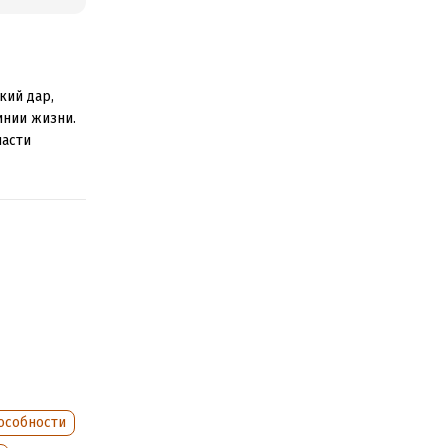
кий дар,
инии жизни.
пасти
д головой
. Не могу ее
ервый раз
ательство в
особности