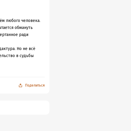
рцы правителей,
ое, но с некой
 не знаю чувства в
тём любого человека.
ытается обмануть
чертанное ради
дактура. Но не всё
ельство в судьбы
о, имея такие
о не проверить, что
Поделиться
вообще-то, потому что
век явно хочет с этой
рвого взгляда. Да, не
гда нам достаточно