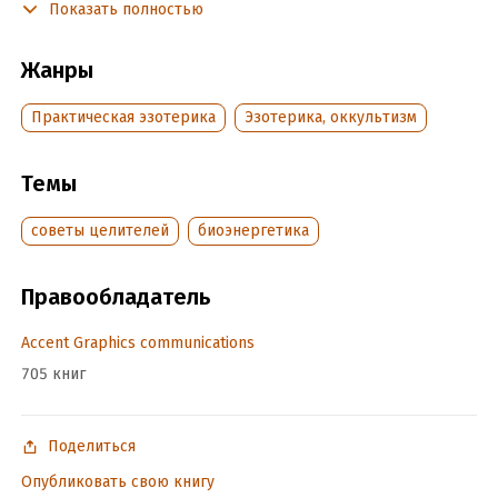
поверхностное представление о биоэнергетике.
Показать полностью
Рисунки биоэнергетика Карелии.
Жанры
Подробная информация
Практическая эзотерика
Эзотерика, оккультизм
Дата написания:
1 января 2015
Объем:
Темы
220037
Год издания:
2020
советы целителей
биоэнергетика
Время на чтение:
4
ч.
Правообладатель
Accent Graphics communications
705 книг
Поделиться
Опубликовать свою книгу