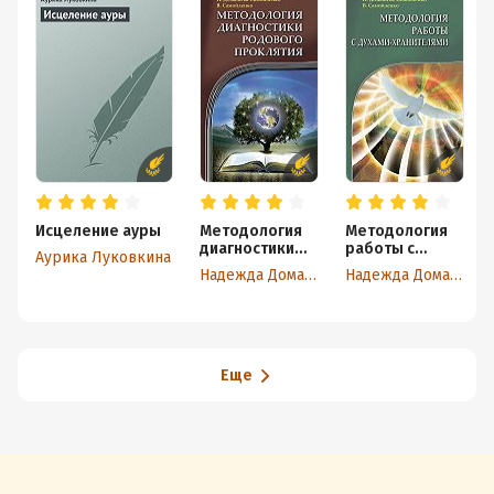
Исцеление ауры
Методология
Методология
диагностики
работы с
Аурика Луковкина
Родового
Духами-
Надежда Домашева-Самойленко
Надежда Домашева-Самойленко
Проклятия
Хранителями
Еще