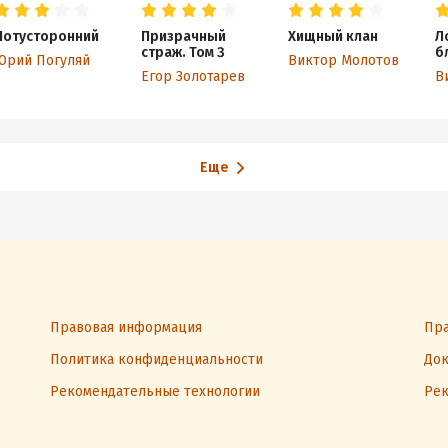
Потусторонний
Призрачный
Хищный клан
Л
страж. Том 3
б
Юрий Погуляй
Виктор Молотов
з
Егор Золотарев
В
Еще
Правовая информация
Пра
Политика конфиденциальности
Док
Рекомендательные технологии
Рек