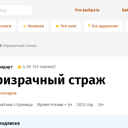
Что выбрать
Би
 книги
🔥
Новинки
❤️
Топ книг
🎙
Топ аудиокниг
📚«Призрачный страж»
4.29
(
45 оценок
)
андарт
ризрачный страж
олотарев
чатные страницы
Время чтения ≈
6
ч
2025
год
16
+
подписке