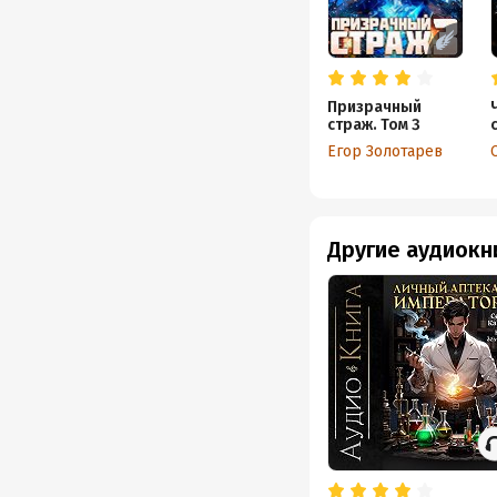
Призрачный
страж. Том 3
Егор Золотарев
Другие аудиокн