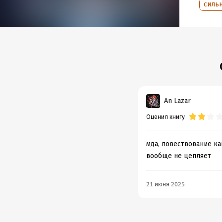
силь
An Lazar
Оценил книгу
мда, повествование ка
вообще не цепляет
21 июня 2025