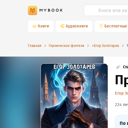
📖
Книги
🎧
Аудиокниги
👌
Бесплатные
Главная
Героическое фэнтези
⭐️Егор Золотарев
Ст
П
Егор З
224 пе
По 