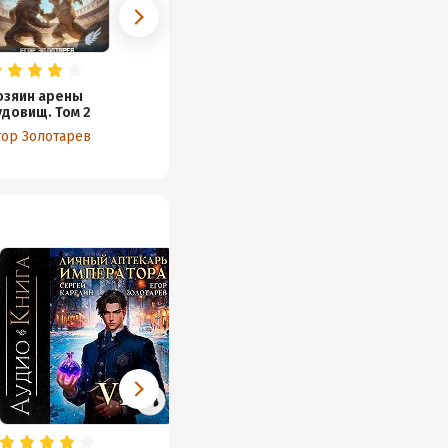
озяин арены
удовищ. Том 2
гор Золотарев