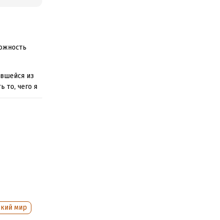
можность
авшейся из
 то, чего я
 с
ский мир