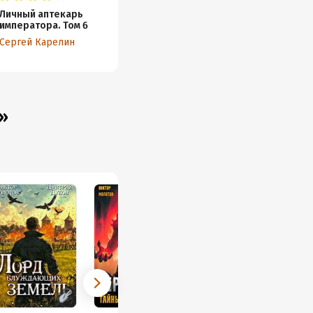
Личный аптекарь
Личный аптекарь
Личный
императора. Том 6
императора. Том 3
импера
Сергей Карелин
Сергей Карелин
Сергей
»