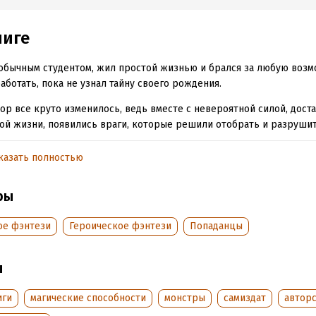
ниге
обычным студентом, жил простой жизнью и брался за любую воз
аботать, пока не узнал тайну своего рождения.
пор все круто изменилось, ведь вместе с невероятной силой, дост
й жизни, появились враги, которые решили отобрать и разрушить
. Но никому не удастся испортить мне жизнь, ведь они имеют дело
ачным стражем.
казать полностью
ры
обная информация
аписания:
30 апреля 2025
Время на чтение:
6
ч.
ое фэнтези
Героическое фэнтези
Попаданцы
:
403425
дания:
2025
ы
оступления:
9 мая 2025
иги
магические способности
монстры
самиздат
автор