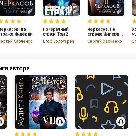
Черкасов. На
Призрачный
Черкасов. На
Х
страже Империи
страж. Том 2
страже Империи.
ч
Том 2
Сергей Харченко
Егор Золотарев
Сергей Харченко
Е
иги автора