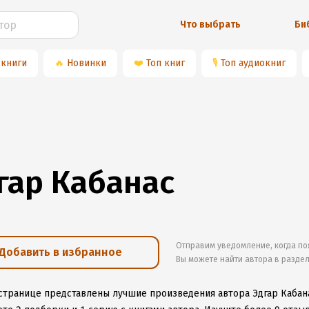
Что выбрать
Би
 книги
🔥
Новинки
❤️
Топ книг
🎙
Топ аудиокниг
гар Кабанас
Отправим уведомление, когда по
Добавить в избранное
Вы можете найти автора в разде
 странице представлены лучшие произведения автора Эдгар Кабан