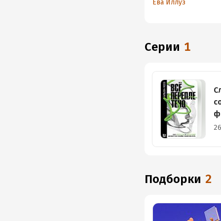
Ева Иллуз
нашу жизнь
Серии
1
С
с
ф
26
Подборки
2