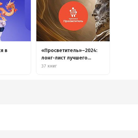
я в
«Просветитель»–2024:
лонг-лист лучшего
научпопа
37 книг