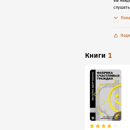
вы найде
слушать
не расс
Пока
Поде
книги
1