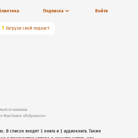
блиотека
Подписка
Войти
🎙
Загрузи свой подкаст
явятся новинки.
ле Мои Книги «Избранное»
ас.
В список входят 1 книга и 1 аудиокнига.
Также