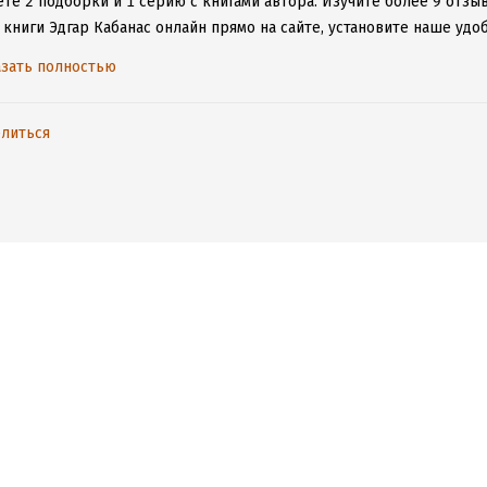
те 2 подборки и 1 серию с книгами автора.
Изучите более 9 отзыв
 книги Эдгар Кабанас онлайн прямо на сайте, установите наше удо
таваться с любимыми произведениями даже без подключения к инт
зать полностью
литься