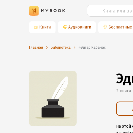
📖
Книги
🎧
Аудиокниги
👌
Бесплатные
Главная
Библиотека
⭐️Эдгар Кабанас
Эд
2 книги
На этой