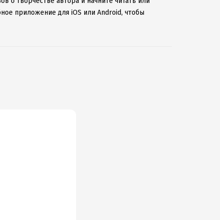
ов о творчестве автора и начните читать или
бное приложение для iOS или Android, чтобы
ернету.