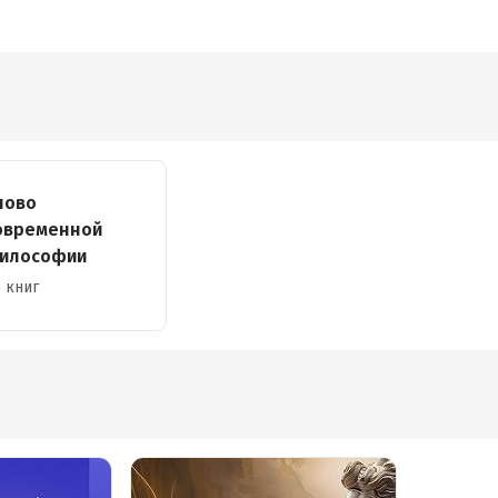
лово
овременной
илософии
 книг