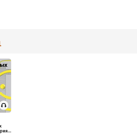
1
х
трия
ет