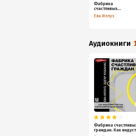
Фабрика
счастливых
граждан. Как
Ева Иллуз
индустрия
счастья
контролирует
нашу жизнь
аудиокниги
Фабрика счастливы
граждан. Как индус
счастья контролиру