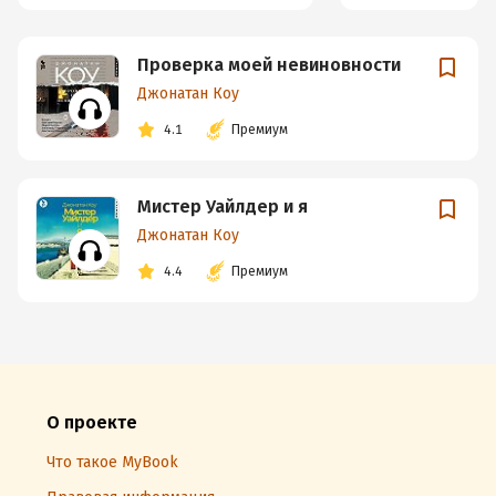
Проверка моей невиновности
Джонатан Коу
4.1
Премиум
Мистер Уайлдер и я
Джонатан Коу
4.4
Премиум
О проекте
Что такое MyBook