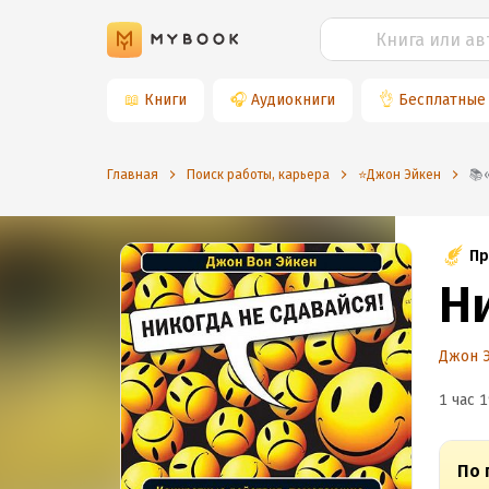
📖
Книги
🎧
Аудиокниги
👌
Бесплатные
Главная
Поиск работы, карьера
⭐️Джон Эйкен
Пр
Н
Джон 
1 час 1
По 