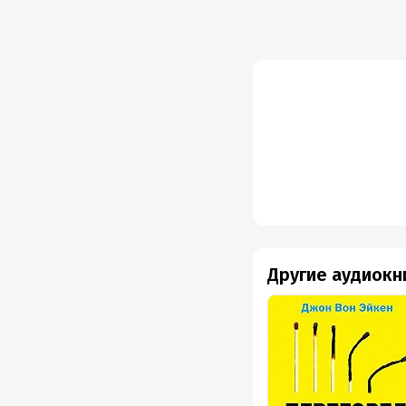
Дата н
Год из
Другие аудиокн