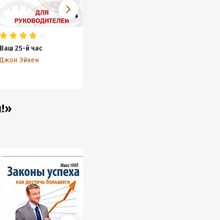
Ваш 25-й час
Точка отсчета
Джон Эйкен
Джон Эйкен
!»