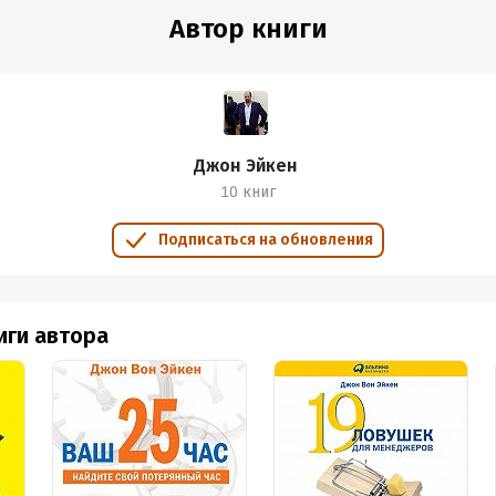
Автор книги
аписания:
1 января 2009
ISBN (EAN):
9785961430653
дания:
2009
Джон Эйкен
10 книг
Подписаться на обновления
иги автора