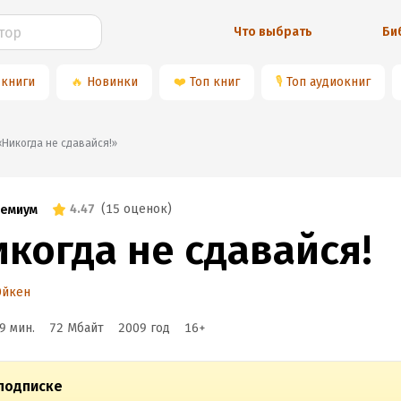
Что выбрать
Би
 книги
🔥
Новинки
❤️
Топ книг
🎙
Топ аудиокниг
📚«Никогда не сдавайся!»
4.47
(
15 оценок
)
емиум
икогда не сдавайся!
Эйкен
9 мин.
72 Мбайт
2009
год
16
+
подписке