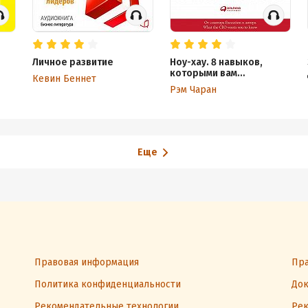
Личное развитие
Ноу-хау. 8 навыков,
которыми вам
Кевин Беннет
необходимо обладать,
Рэм Чаран
чтобы добиваться
результатов в бизнесе
Еще
Правовая информация
Пра
Политика конфиденциальности
Док
Рекомендательные технологии
Рек