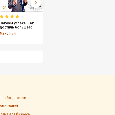
Законы успеха. Как
Управление временем
Закон 
достичь большего
без ус
Константин Бакшт
Макс Нил
Скотт 
вообладателям
ументация
лама для бизнеса