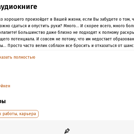
аудиокниге
о хорошего произойдет в Вашей жизни, если Вы забудете о том, 
ожно сдаться и опустить руки? Много… И скорее всего, много бол
лагаете! Большинство даже близко не подходят к полному раскр
щего потенциала. И совсем не потому, что им недостает образован
ы… Просто часто велик соблазн все бросить и отказаться от шанса
 на минуту представьте, какое будущее ждало бы Вас, если бы Вы
казать полностью
ь всех поставленных целей и воплотить в жизнь все мечты, несмо
сти и проблемы… Звучит слишком хорошо, чтобы быть правдой? Но
оружился необходимыми знаниями и приемами, чтобы каждый ден
гаться к новым достижениям!
Эйкен
да не сдавайтесь! Конкретные действия, помогающие преодолеть
виться, сдаться и опустить руки» – это увлекательная и динамична
ры
нига, созданная специально для того, чтобы с ее помощью Вы выр
ку побеждать.
к работы, карьера
обная информация