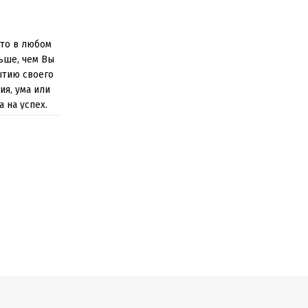
что в любом
ьше, чем Вы
ытию своего
ия, ума или
 на успех.
 сумели
тря на все
 не для тех,
ь уверенно
 желание
я
аботали