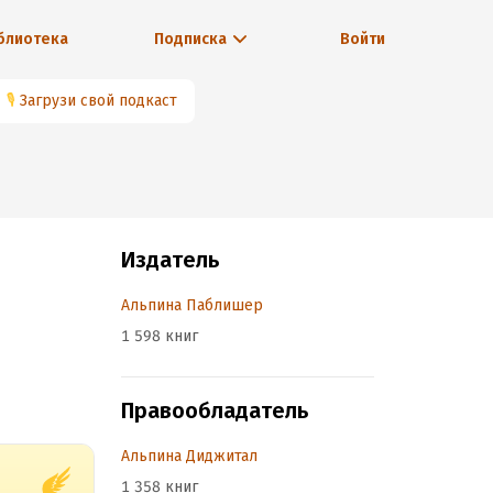
блиотека
Подписка
Войти
🎙
Загрузи свой подкаст
Издатель
Альпина Паблишер
1 598 книг
Правообладатель
Альпина Диджитал
1 358 книг