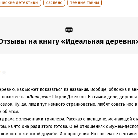
ические детективы
саспенс
темные тайны
аписания:
1 января 2024
ISBN (EAN):
9785389293083
:
459714
Переводчик:
Евгения Бутенк
дания:
2025
Время на чтение:
7
ч.
оступления:
23 мая 2025
Отзывы на книгу «Идеальная деревня
еревню, как может показаться из названия. Вообще, обложка и ан
о похожее на
«Лотерею»
Ширли Джексон. На самом деле, деревня 
елок. Ну, да, люди тут немного странноватые, любят совать нос в 
 об этом.
 драма с элементами триллера. Рассказ о женщине, мечтающей ст
 том, на что она ради этого готова. О её отношениях с мужем-десп
немного о женской дружбе. И о прощении. Но совсем не сентимен