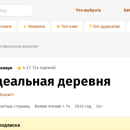
Что выбрать
Би
 книги
🔥
Новинки
❤️
Топ книг
🎙
Топ аудиокниг
📚«Идеальная деревня»
4.17
(
54 оценки
)
емиум
деальная деревня
 Хьюитт
чатных страниц
Время чтения ≈
7
ч
2025
год
16
+
подписке