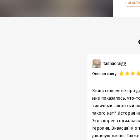
мист
Дата н
Объем
Год из
Дата п
tashacraigg
Оценил книгу
Книга совсем не про д
мне показалось, что-т
типичный закрытый пос
такого нет? История не
Это скорее социальная
героиня, Вивасия) и о
двойную жизнь. Также 