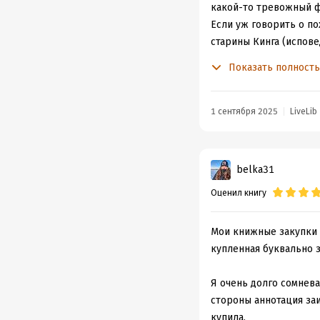
какой-то тревожный фо
Если уж говорить о по
старины Кинга (испов
Лиз Ньюджент (герои 
Показать полност
Наверное, именно из-
вторичности. Она не п
неожиданности, особен
1 сентября 2025
LiveLib
направила меня по лож
Впрочем, я никого чи
дверями, книга, возмо
belka31
жанра.
Оценил книгу
Мои книжные закупки с 
купленная буквально з
Я очень долго сомнева
стороны аннотация заи
купила.