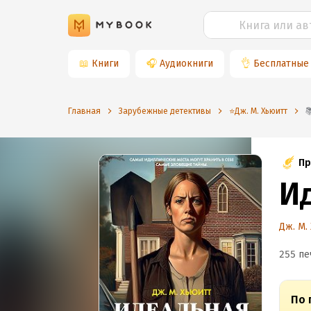
📖
Книги
🎧
Аудиокниги
👌
Бесплатные
Главная
Зарубежные детективы
⭐️Дж. М. Хьюитт
Пр
И
Дж. М.
255 пе
По 