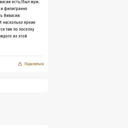
ьнейшее развитие
ивасии есть/был муж.
о и филигранно
ь Вивасии:
 И насколько яркие
ся там по поселку
аждого из этой
и. Закрыто от
седей. И эта
емя в доме, а выходя
Поделиться
ия. Сцены,
троение. Даже когда
ность в книге - одна
собенностей"
к, иногда - слабая
ения довольно
друг с другом, а все