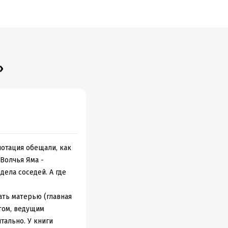
о
»
нотация обещали, как
Волчья Яма -
дела соседей. А где
ать матерью (главная
отом, ведущим
тально. У книги