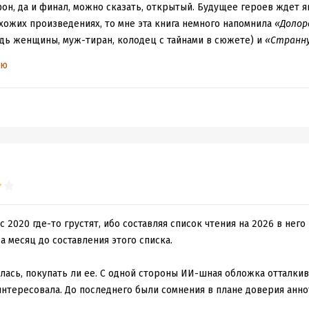
н, да и финал, можно сказать, открытый. Будущее героев ждет я
хожих произведениях, то мне эта книга немного напомнила
«Долор
едь женщины, муж-тиран, колодец с тайнами в сюжете) и
«Странну
с непростым детством, тайны происхождения, отрицательный муж
ью
за похожести этой книги на другие триллеры создается какое-то
роизвела на меня должного впечатления, хотя автор пыталась соз
но в конце. Но всё равно не то. Да и обложка с мотивами «Амери
ному пути. Я ожидала большего. А получилось чтиво на один раз.
тать не отговариваю. Любителям триллеров, особенно семейных д
жно, понравится. Просто, на мой взгляд, есть куда более интерес
2020 где-то грустят, ибо составляя список чтения на 2026 в него 
а месяц до составления этого списка.
лась, покупать ли ее. С одной стороны ИИ-шная обложка отталкива
нтересовала. До последнего были сомнения в плане доверия аннот