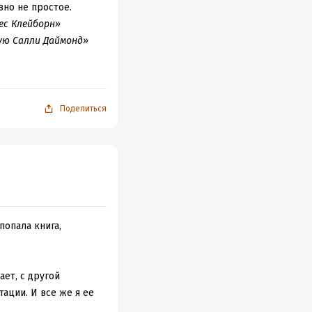
вно не простое.
ес Клейборн»
ю Салли Даймонд»
ской персонаж).
 ощущение
давать элементы
канской готики»
Поделиться
рам за закрытыми
ные представители
попала книга,
ет, с другой
ации. И все же я ее