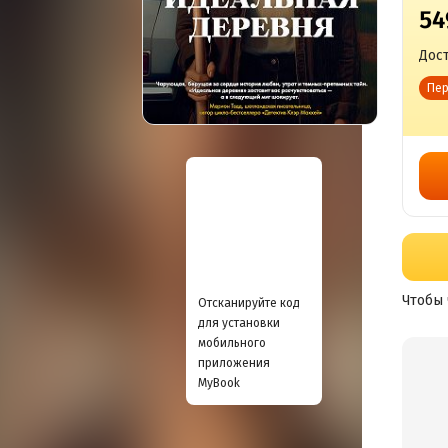
54
Дост
Пер
Чтобы 
Отсканируйте код
для установки
мобильного
приложения
MyBook