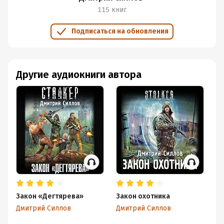
115 книг
Подписаться на обновления
Другие аудиокниги автора
Закон «Дегтярева»
Закон охотника
За
Дмитрий Силлов
Дмитрий Силлов
Дм