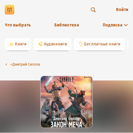
Войти
Что выбрать
Библиотека
Подписка
📖
Книги
🎧
Аудиокниги
👌
Бесплатные книги
⭐️Дмитрий Силлов