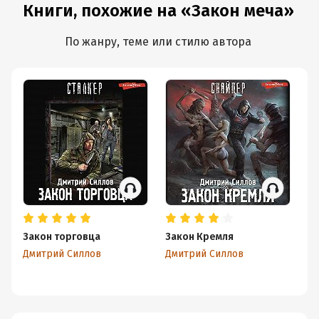
Книги, похожие на «Закон меча»
По жанру, теме или стилю автора
Закон торговца
Закон Кремля
З
Дмитрий Силлов
Дмитрий Силлов
Дм