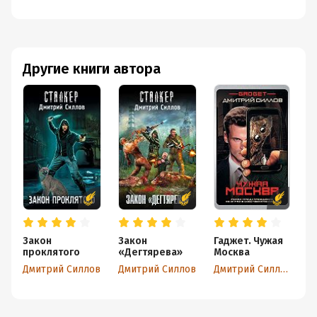
Другие книги автора
Закон
Закон
Гаджет. Чужая
З
проклятого
«Дегтярева»
Москва
Д
Дмитрий Силлов
Дмитрий Силлов
Дмитрий Силлов