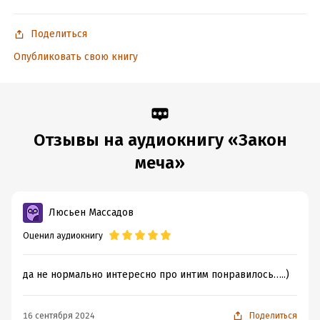
Год издания:
2022
Поделиться
Дата поступления:
9 июня 2022
ISBN (EAN):
9785171400330
Опубликовать свою книгу
Отзывы на аудиокнигу «Закон
меча»
Люсьен Массадов
Оценил аудиокнигу
да не нормально интересно про интим понравилось…..)
16 сентября 2024
Поделиться