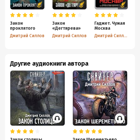
Закон
Закон
Гаджет. Чужая
З
проклятого
«Дегтярева»
Москва
Д
Дмитрий Силлов
Дмитрий Силлов
Дмитрий Силлов
Другие аудиокниги автора
Закон столицы
Закон Шереметьево
За