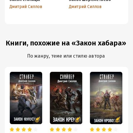
Дмитрий Силлов
Дмитрий Силлов
Дм
Книги, похожие на «Закон хабара»
По жанру, теме или стилю автора