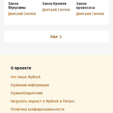
Закон
Закон Кремля
Закон
З
Фукусимы
кровососа
З
Дмитрий Силлов
Дмитрий Силлов
Дмитрий Силлов
Д
Еще
О проекте
Что такое MyBook
Правовая информация
Правообладателям
Загрузить подкаст в MyBook и Литрес
Политика конфиденциальности