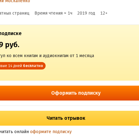
ий Москаленко
атных страниц
Время чтения ≈
1
ч
2019
год
12
+
подписке
9 руб.
уп ко всем книгам и аудиокнигам от 1 месяца
вые 14 дней
бесплатно
Оформить подписку
Читать отрывок
читать онлайн
оформите подписку