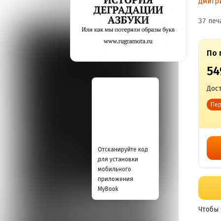
Дмитр
37 печ
По 
54
Дост
Пер
Отсканируйте код
для установки
мобильного
приложения
MyBook
Чтобы 