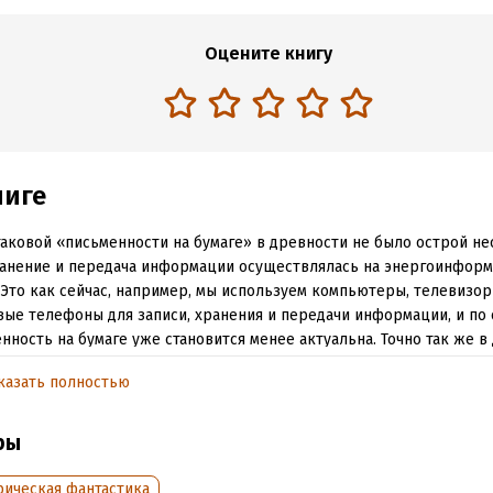
Оцените книгу
ниге
таковой «письменности на бумаге» в древности не было острой не
хранение и передача информации осуществлялась на энергоинфор
 Это как сейчас, например, мы используем компьютеры, телевизор
вые телефоны для записи, хранения и передачи информации, и по 
нность на бумаге уже становится менее актуальна. Точно так же в
о надобности использовать бумажные и подобные носители для х
казать полностью
дачи информации.
ры
обная информация
рическая фантастика
:
67450
ISBN (EAN):
9785447422370