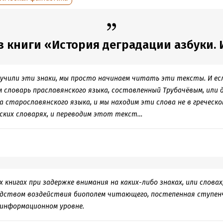
дания:
2019
Время на чтение:
1
ч.
оступления:
30 июля 2019
 книги «История деградации азбуки. И
вучили эти знаки, мы просто начинаем читать эти тексты. И ес
м словарь праславянского языка, составленный Трубачёвым, или 
 старославянского языка, и мы находим эти слова не в греческом
нских словарях, и переводим этот текст…
 книгах при задержке внимания на каких-либо знаках, или словах
едством воздействия биополем читающего, постепенная ступе
оинформационном уровне.