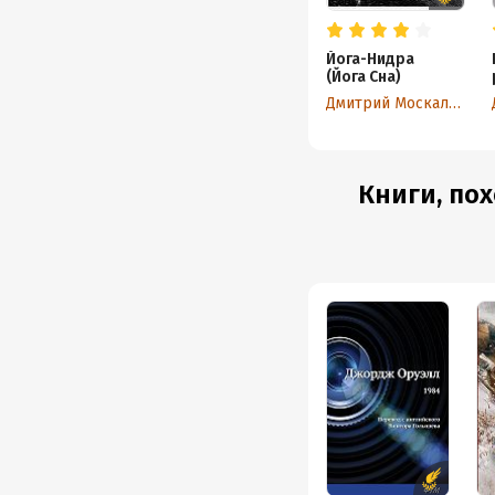
Йога-Нидра
(Йога Сна)
Дмитрий Москаленко
Книги, пох