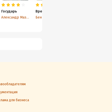
Государь
Время и снова время
Отрок. Внук со
Александр Мазин
Бен Элтон
Евгений Красн
вообладателям
ументация
лама для бизнеса