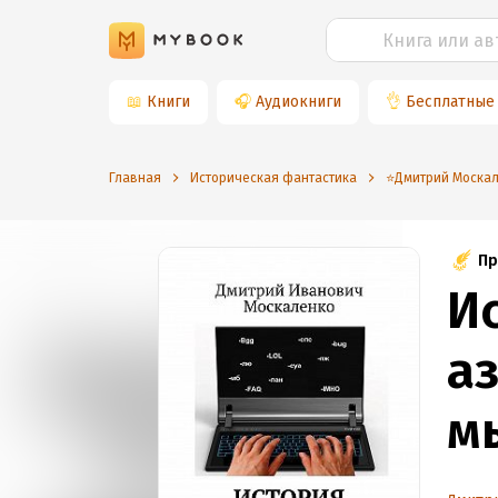
📖
Книги
🎧
Аудиокниги
👌
Бесплатные
Главная
Историческая фантастика
⭐️Дмитрий Моска
Пр
И
аз
м