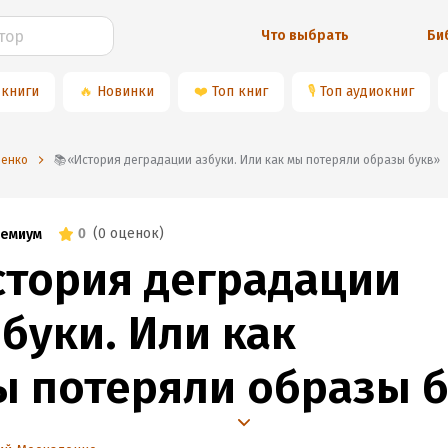
Что выбрать
Би
 книги
🔥
Новинки
❤️
Топ книг
🎙
Топ аудиокниг
ленко
📚«История деградации азбуки. Или как мы потеряли образы букв»
0
(
0 оценок
)
емиум
стория деградации
буки. Или как
ы потеряли образы 