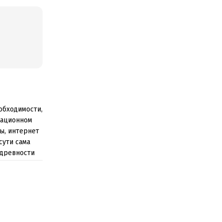
обходимости,
мационном
ы, интернет
сути сама
 древности
ранения