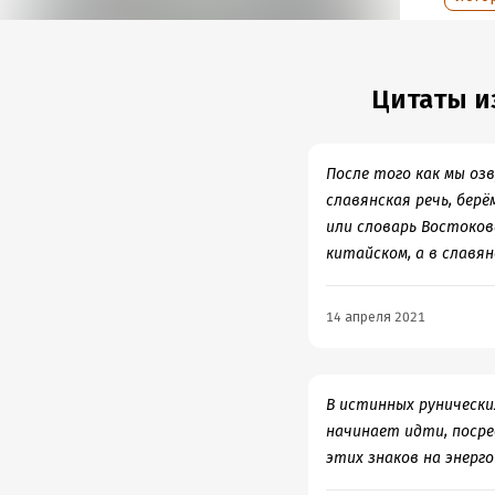
Год из
Дата п
Цитаты из
После того как мы оз
славянская речь, берё
или словарь Востокова
китайском, а в славя
14 апреля 2021
В истинных рунических
начинает идти, поср
этих знаков на энерг