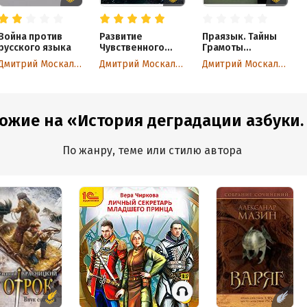
Война против
Развитие
Праязык. Тайны
русского языка
Чувственного
Грамоты
Восприятия.
Святой Руси
Дмитрий Москаленко
Дмитрий Москаленко
Дмитрий Москаленко
Научись ощущать
реальность
ожие на «История деградации азбуки. И
По жанру, теме или стилю автора