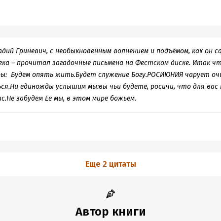
надий Гриневич, с необыкновенным волнением и подъёмом, как он с
ека – прочитал загадочные письмена на Фестском диске. Итак ч
 эры: Будем опять жить.Будет служение Богу.РОСИЮНИЯ чарует очи
ься.Ни единожды услышим мы:вы чьи будете, росичи, что для вас 
с.Не забудем Ее мы, в этом мире божьем.
Еще 2 цитаты
Автор книги