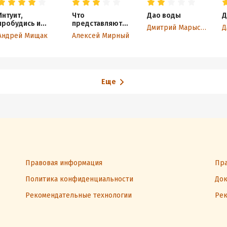
Интуит,
Что
Дао воды
Д
пробудись и
представляют
Дмитрий Марыскин
действуй
наши сны.
Андрей Мищак
Алексей Мирный
осознанно!
Можно ли
контролировать
сон?
Еще
Правовая информация
Пра
Политика конфиденциальности
Док
Рекомендательные технологии
Рек