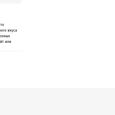
это
ого вкуса
монных
айт или