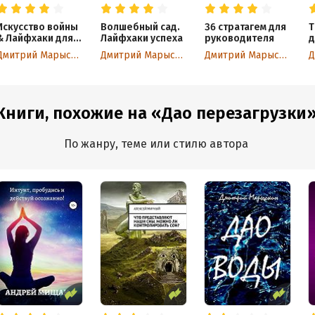
Искусство войны
Волшебный сад.
36 стратагем для
Т
& Лайфхаки для
Лайфхаки успеха
руководителя
д
руководителя
С
Дмитрий Марыскин
Дмитрий Марыскин
Дмитрий Марыскин
х
и
п
Книги, похожие на «Дао перезагрузки
По жанру, теме или стилю автора