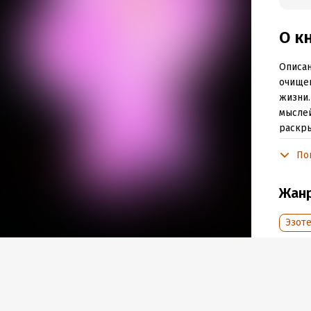
О к
Описан
очищен
жизни.
мыслей
раскры
По
Подр
Жан
Объем
Год из
Эзоте
Дата п