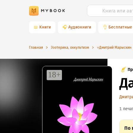
📖
Книги
🎧
Аудиокниги
👌
Бесплатные
Главная
Эзотерика, оккультизм
⭐️Дмитрий Марыскин
Пр
Д
Дмитр
1 печа
По 