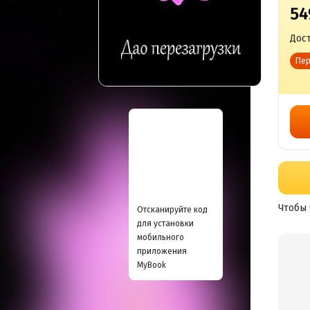
54
Дост
Пер
Чтобы 
Отсканируйте код
для установки
мобильного
приложения
MyBook