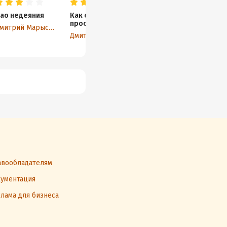
ао недеяния
Как стать
Дао пробуждения
К
просветлённым
ж
Дмитрий Марыскин
Дмитрий Марыскин
Дмитрий Марыскин
Е
вообладателям
ументация
лама для бизнеса