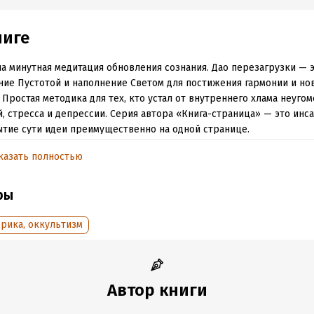
ниге
а минутная медитация обновления сознания. Дао перезагрузки — 
ие Пустотой и наполнение Светом для постижения гармонии и нов
 Простая методика для тех, кто устал от внутреннего хлама неуго
, стресса и депрессии. Серия автора «Книга-страница» — это инс
тие сути идеи преимущественно на одной странице.
казать полностью
обная информация
ры
:
2589
ISBN (EAN):
9785449649195
дания:
2025
Время на чтение:
1
ч.
рика, оккультизм
оступления:
25 августа 2025
Автор книги