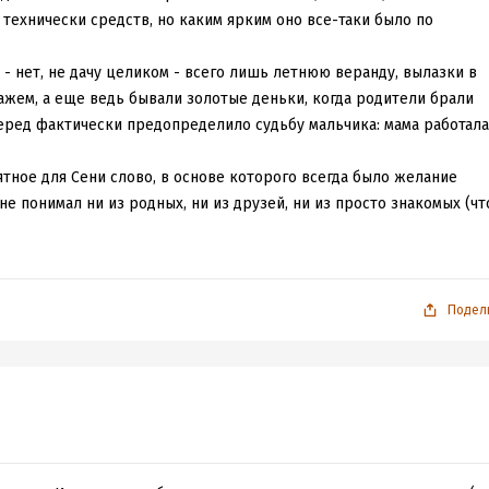
технически средств, но каким ярким оно все-таки было по
- нет, не дачу целиком - всего лишь летнюю веранду, вылазки в
ажем, а еще ведь бывали золотые деньки, когда родители брали
перед фактически предопределило судьбу мальчика: мама работала
ятное для Сени слово, в основе которого всегда было желание
не понимал ни из родных, ни из друзей, ни из просто знакомых (чт
 для клички "
маньяк
":) - всем он казался каким-то чудным и
о говорят: "Тебе что, больше всех надо?!") На удивление, он оказал
ть, он умел прежде всего сострадать своим больным (кто-то,
 всегда кажется признаком подлинной силы...)
Подел
ограммы - когда он выбрал психиатрию в качестве главного дела
ым к тому же - поворотом стала эмиграция в Израиль. С ней связ
чны всегда получается невероятно убедительно и необыкновенно
лка...
и в каком-то смысле поучительно: никогда не пытайтесь менять с
кто по достоинству оценит ваши странности и чудачества. А