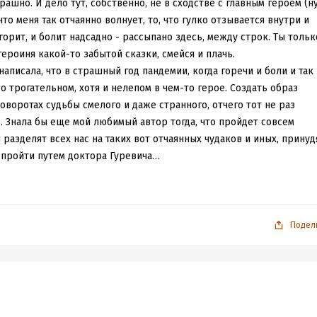
рашно. И дело тут, собственно, не в сходстве с главным героем (н
е, что меня так отчаянно волнует, то, что гулко отзывается внутри и
 горит, и болит надсадно - рассыпано здесь, между строк. Ты тольк
ероиня какой-то забытой сказки, смейся и плачь.
аписала, что в страшный год пандемии, когда горечи и боли и так
 о трогательном, хотя и нелепом в чем-то герое. Создать образ
оворотах судьбы смелого и даже странного, отчего тот не раз
 Знала бы еще мой любимый автор тогда, что пройдет совсем
разделят всех нас на таких вот отчаянных чудаков и иных, принуд
о пройти путем доктора Гуревича…
книгу, как в зеркало, совсем необязательно. Можно ведь и просто
аживающего текста и взглянуть на этого замечательного маньяка
ана Сеню-Сенечку, отпрыска еврейской семьи, в которой сам
л ребенку нескучное существование. Иначе и быть не могло, ког
Подел
льницей, а детство проводишь
в открытом и любознательном м
, увлекательных похорон, веселых поминок и распахнутых во все
 а потому с младых лет и до скромной залысины на макушке Сеня 
женщин, но работал с сумасшедшими.
ниной юности, полной забавных выходок и первых «цыплячьих»