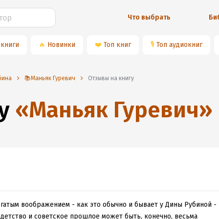
Что выбрать
Би
 книги
🔥
Новинки
❤️
Топ книг
🎙
Топ аудиокниг
бина
📚Маньяк Гуревич
Отзывы на книгу
у
«
Маньяк Гуревич
»
огатым воображением - как это обычно и бывает у Дины Рубиной -
 детство и советское прошлое может быть, конечно, весьма