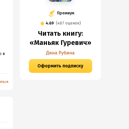
Премиум
4.69
(
487 оценок
)
Читать книгу:
«Маньяк Гуревич»
Дина Рубина
о в
Оформить подписку
ся
иться
ано
ебя