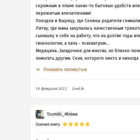
скромным в плане каких-то бытовых удобств или 
пережитым впечатлениям!
Поездки в Вырицу, где Сенины родители снимали 
Литву, где мама закупалась качественным трикот
сынишку к себе на работу, что на долгие годы в
гинекологом, а папа - психиатром...
Медицина...Загадочное для многих, но близко-пон
помогать другим. Сеня, которого никто и никогда 
каком-то смысле и послужило, наверно, причиной
Показать полностью
странным, не от мира сего (про таких у нас обычн
прекрасным врачом. Он ведь умел не только лечи
возможно, сочтет за слабость, но мне милосердие
19 февраля 2022
LiveLib
То был первый крутой поворот его жизненной пр
своей жизни. Вторым таким - и весьма неожиданн
много баек, смешных и не очень. У Дины Ильини
Tsumiki_Miniwa
трогательно, да и сам роман - биографического то
Оценил книгу
4/5, забавно-трогательно, неоспоримо жизненно 
в угоду окружающим. Обязательно найдется тот, 