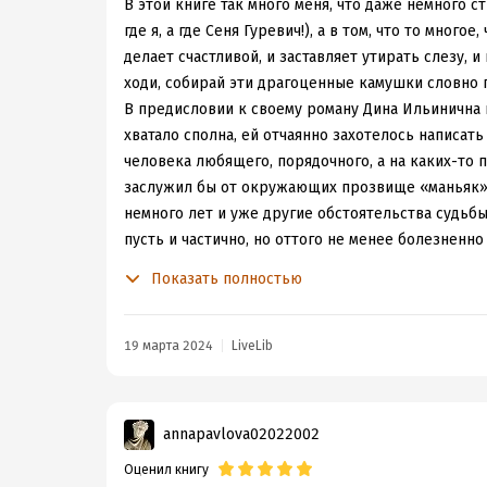
люди...люди разные бывают...
В этой книге так много меня, что даже немного ст
где я, а где Сеня Гуревич!), а в том, что то много
делает счастливой, и заставляет утирать слезу, и
ходи, собирай эти драгоценные камушки словно г
В предисловии к своему роману Дина Ильинична н
хватало сполна, ей отчаянно захотелось написать
человека любящего, порядочного, а на каких-то п
заслужил бы от окружающих прозвище «маньяк».
немного лет и уже другие обстоятельства судьбы 
пусть и частично, но оттого не менее болезненн
Впрочем, искать общие черты и всматриваться в 
Показать полностью
без затей, поддаться очарованию поистине завор
издалека… Сперва увидеть насмешливого мальчуг
контраст нравов родителей-врачей предопредели
19 марта 2024
LiveLib
растешь между женской консультацией и психбо
прилюдных драм и мордобоев, трагических судеб
стороны детских глаз.
Все мы родом из детства,
annapavlova02022002
прописан в своих фантазиях, любил и оберегал 
Оценил книгу
Мелькнут перед читателем годы зеленой еще Се