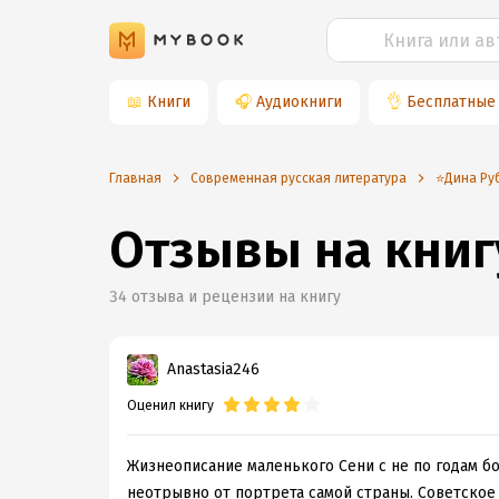
📖
Книги
🎧
Аудиокниги
👌
Бесплатные
Главная
Современная русская литература
⭐️Дина Ру
Отзывы на книг
34
отзыва и рецензии на книгу
Anastasia246
Оценил книгу
Жизнеописание маленького Сени с не по годам б
неотрывно от портрета самой страны. Советское