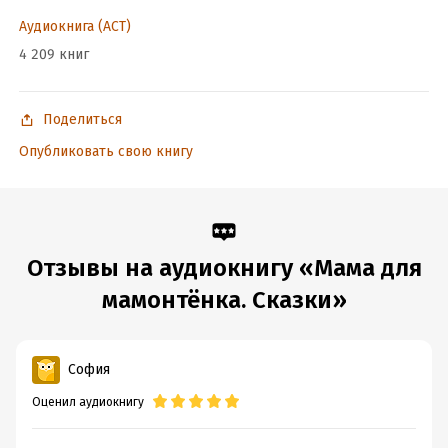
Подробная информация
Аудиокнига (АСТ)
Дата написания:
1 января 2019
4 209 книг
Год издания:
2019
Дата поступления:
16 ноября 2019
Поделиться
ISBN (EAN):
9785171129361
Опубликовать свою книгу
Отзывы на аудиокнигу «Мама для
мамонтёнка. Сказки»
София
Оценил аудиокнигу