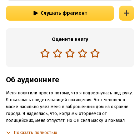
Слушать фрагмент
Оцените книгу
Об аудиокниге
Меня похитили просто потому, что я подвернулась под руку.
Я оказалась свидетельницей похищения. Этот человек в
маске насильно увез меня в заброшенный дом на окраине
города. Я надеялась, что, когда мы оторвемся от
полицейских, меня отпустят. Но ОН снял маску и показал
свое истинное лицо. Отныне мне придется проживать
Показать полностью
чужую жизнь с чужим мужчиной…