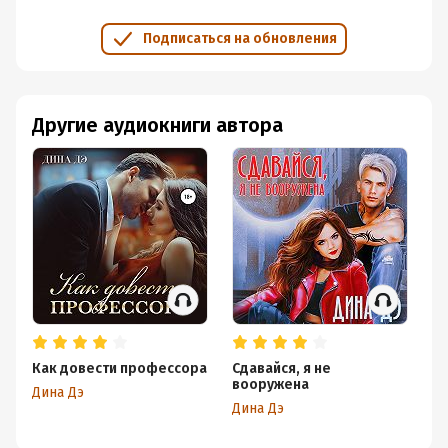
Подписаться на обновления
Другие аудиокниги автора
Как довести профессора
Сдавайся, я не
Лю
вооружена
не
Дина Дэ
Дина Дэ
Ди