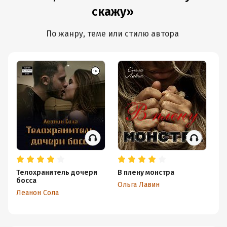
скажу»
По жанру, теме или стилю автора
Телохранитель дочери
В плену монстра
Лю
босса
не
Ольга Лавин
Леанон Сола
Ди