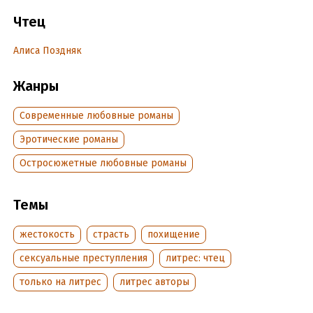
Содержит нецензурную брань.
Чтец
Алиса Поздняк
Подробная информация
Дата написания:
11 апреля 2020
Жанры
Год издания:
2021
Дата поступления:
29 мая 2023
Современные любовные романы
Эротические романы
Остросюжетные любовные романы
Темы
жестокость
страсть
похищение
сексуальные преступления
литрес: чтец
только на литрес
литрес авторы