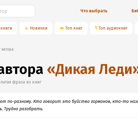
Что выбрать
Би
 книги
🔥
Новинки
❤️
Топ книг
🎙
Топ аудиокниг
г автора
 автора
«
Дикая Леди
латая фраза из книг
яют по-разному. Кто говорит это буйство гормонов, кто-то на
ь. Трудно разобрать.