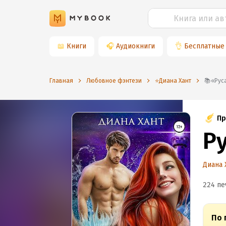
📖
Книги
🎧
Аудиокниги
👌
Бесплатные
Главная
Любовное фэнтези
⭐️Диана Хант
📚«Р
Пр
Р
Диана 
224 пе
По 