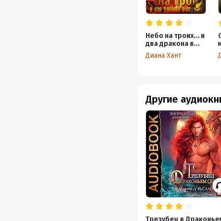
Небо на троих… и
два дракона в
подарок!
Диана Хант
Другие аудиокн
Трезубец в Драконье