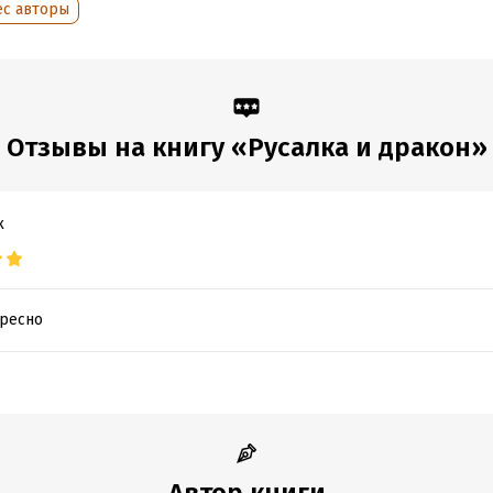
ес авторы
аписания:
13 сентября 2018
Время на чтение:
6
ч.
:
404353
дания:
2025
оступления:
28 апреля 2022
Отзывы на книгу «Русалка и дракон»
к
ересно