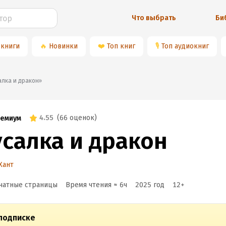
Что выбрать
Би
 книги
🔥
Новинки
❤️
Топ книг
🎙
Топ аудиокниг
усалка и дракон»
4.55
(
66 оценок
)
емиум
усалка и дракон
Хант
чатные страницы
Время чтения ≈
6
ч
2025
год
12
+
подписке