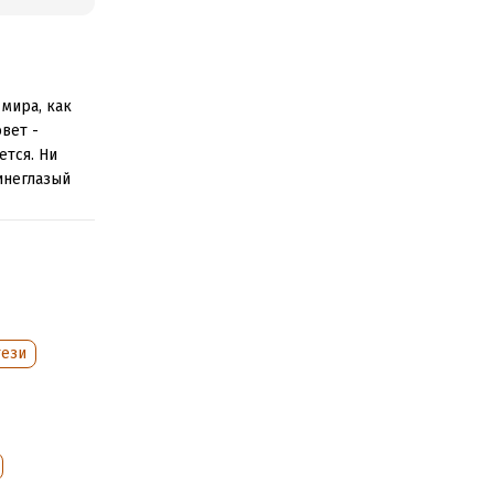
 мира, как
вет -
ется. Ни
инеглазый
на»
тези
бимчиков -
оростепенных