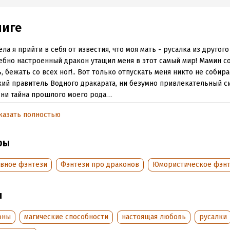
ниге
ела я прийти в себя от известия, что моя мать - русалка из другого
бно настроенный дракон утащил меня в этот самый мир! Мамин со
, бежать со всех ног!.. Вот только отпускать меня никто не собира
ий правитель Водного дракарата, ни безумно привлекательный с
ни тайна прошлого моего рода…
омник
казать полностью
я в книге хронологически идут после событий серии «Дочь драко
ры
образом, "Русалка" может читаться отдельно
вное фэнтези
Фэнтези про драконов
Юмористическое фэн
 истории пойдёт речь о подруге Таши, Ариэльке. Что до наших лю
 Исама, они обязательно передадут привет, но уже в качестве вт
нажей.
ы
оны
магические способности
настоящая любовь
русалки
обная информация