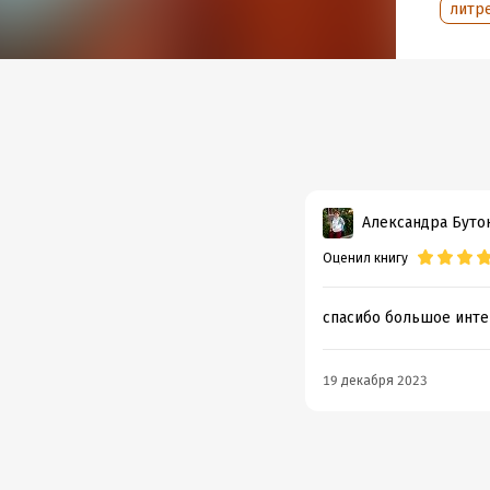
литр
Дата н
Объем
Год из
Дата п
Александра Буто
Оценил книгу
спасибо большое инт
19 декабря 2023