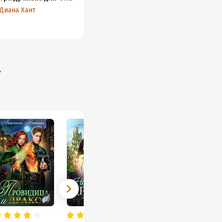
феникса
Диана Хант
Диана 
Анна Гаврилова
»