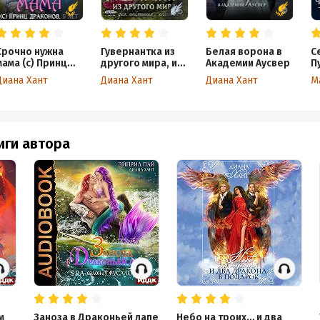
Срочно нужна
Гувернантка из
Белая ворона в
С
мама (с) Принц
другого мира, или
Академии Аусвер
П
драконов, пять
Фея с поличным
Диана Хант
Диана Хант
Диана Хант
М
лет
иги автора
м
Заноза в Драконьей лапе
Небо на троих… и два