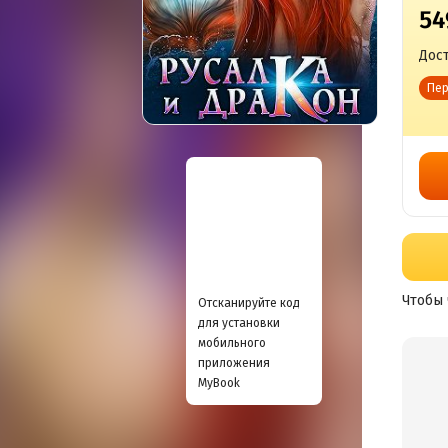
54
Дост
Пер
Чтобы 
Отсканируйте код
для установки
мобильного
приложения
MyBook