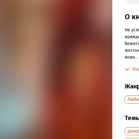
О к
Не усп
вражде
бежать
жесток
воин… 
Однот
По
Событи
Жан
Таким 
Любо
В этой
Таши и
персо
Тем
драк
Подр