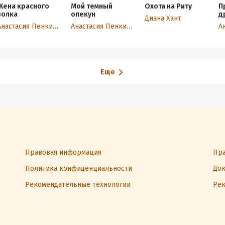
Жена красного
Мой темный
Охота на Риту
П
волка
опекун
д
Диана Хант
Анастасия Пенкина
Анастасия Пенкина
Еще
Правовая информация
Пра
Политика конфиденциальности
Док
Рекомендательные технологии
Рек