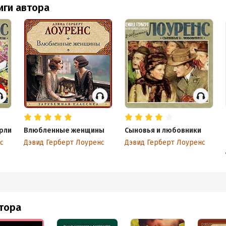
иги автора
рли
Влюбленные женщины
Сыновья и любовники
с
Дэвид Герберт Лоуренс
Дэвид Герберт Лоуренс
втора