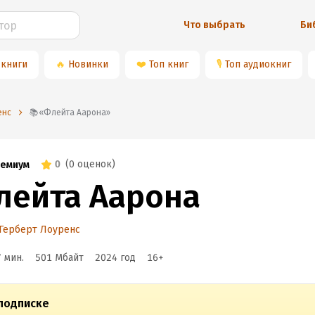
Что выбрать
Би
 книги
🔥
Новинки
❤️
Топ книг
🎙
Топ аудиокниг
енс
📚«Флейта Аарона»
0
(
0 оценок
)
емиум
лейта Аарона
Герберт Лоуренс
7 мин.
501 Мбайт
2024
год
16
+
подписке