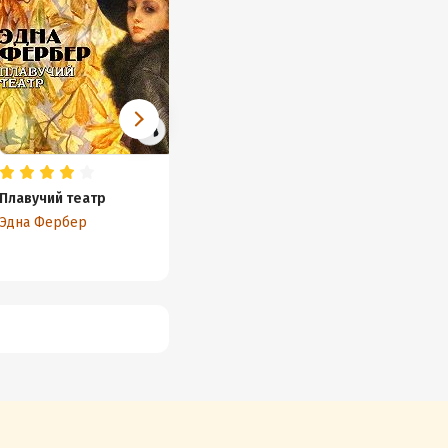
Плавучий театр
Серьезная игра
Мисс Б
расска
Эдна Фербер
Яльмар Сёдерберг
Эдна Ф