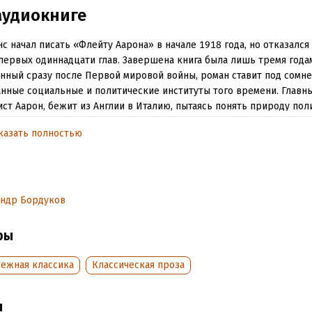
аудиокниге
с начал писать «Флейту Аарона» в начале 1918 года, но отказался
первых одиннадцати глав. Завершена книга была лишь тремя года
нный сразу после Первой мировой войны, роман ставит под сомн
нные социальные и политические институты того времени. Главны
ст Аарон, бежит из Англии в Италию, пытаясь понять природу пол
озных идеологий, сформировавших западную цивилизацию и найт
казать полностью
в жизни.
яет: Александр Бордуков
П Воробьев В.А.
андр Бордуков
Д СОЮЗ
ры
обная информация
бежная классика
Классическая проза
дания:
2024
оступления:
18 марта 2024
ы