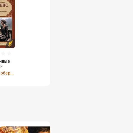
нные
ы
Дэвид Герберт Лоуренс