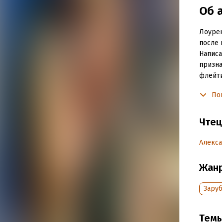
Об 
Лоурен
после 
Написа
призна
флейти
религи
По
место 
Исполн
Чтец
©&℗ И
Алекс
©&℗ И
Жан
Подр
Зару
Год из
Дата п
Тем