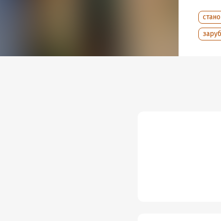
стан
зару