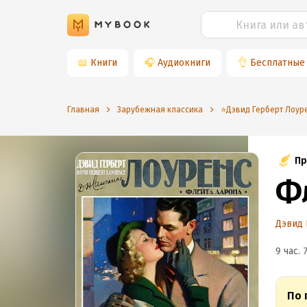
📖
Книги
🎧
Аудиокниги
👌
Бесплатные
Главная
Зарубежная классика
⭐️Дэвид Герберт Лоур
Пр
Ф
Дэвид 
9 час. 
По 