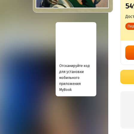
54
Дост
Пер
Отсканируйте код
для установки
мобильного
приложения
MyBook