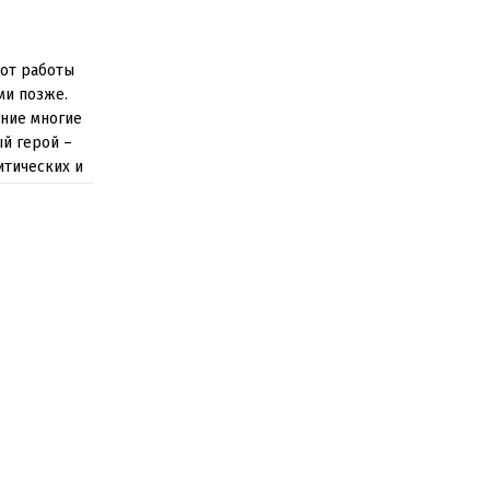
 от работы
ми позже.
ение многие
й герой –
итических и
и свое