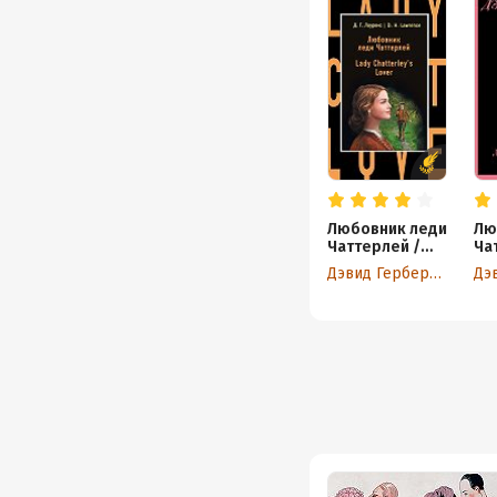
Любовник леди
Лю
Чаттерлей /
Ча
Lady
Дэвид Герберт Лоуренс
Chatterley's
Lover