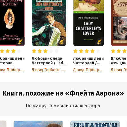
бовник леди
Любовник леди
Любовник леди
Влюбле
ттерли
Чаттерлей / Lady
Чаттерлей /
женщин
Chatterley's
Lady
Дэвид Герберт Лоуренс
Дэвид Герберт Лоуренс
Дэвид Герберт Лоуренс
Lover. Книга для
Chatterley's
чтения на
Lover
английском
языке
Книги, похожие на «Флейта Аарона»
По жанру, теме или стилю автора