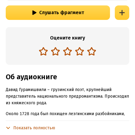
Слушать фрагмент
Оцените книгу
Об аудиокниге
Давид Гурамишвили – грузинский поэт, крупнейший
представитель национального предромантизма. Происходил
из княжеского рода.
Около 1728 года был похищен лезгинскими разбойниками,
несколько месяцев провёл в плену, пока ему не удалось
сбежать. Пешком добрался через горные хребты до долины
Показать полностью
Терека, где ему оказали помощь жители казачьей станицы.