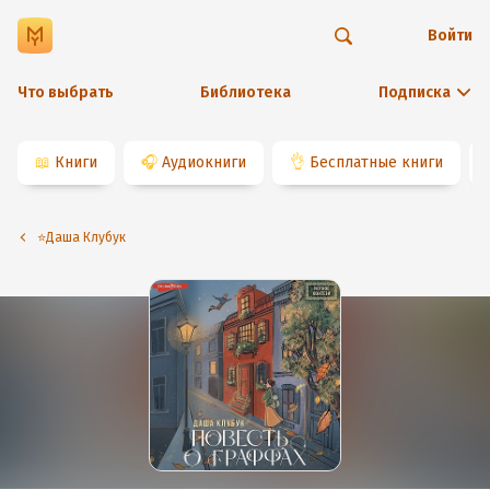
Войти
Что выбрать
Библиотека
Подписка
📖
Книги
🎧
Аудиокниги
👌
Бесплатные книги
⭐️Даша Клубук