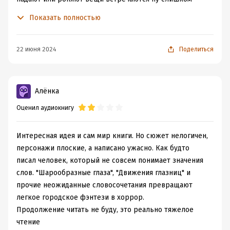
часто. Гг подозревают в краже, но мне казалось мы
Показать полностью
этот факт перерастём в течении сюжета, но вот вторая
часть книги, конец не за горами, а она опять в розыске
и подозреваемая в краже. Ее друзья вот уже месяц не
22 июня 2024
Поделиться
выходят на связь, а она думает как же быть и что
делать, серьезно? Главный следователь раздражает
своей истеричностью и непробиваемостью. Кажется,
Алёнка
что кроме их четверых некому расследовать
Оценил аудиокнигу
происходящее в городе. В общем мне это начинает
напоминать произведение Кафки своей абсурдностью
и затянутостью. Атмосфера и слог хорош, но здравый
Интересная идея и сам мир книги. Но сюжет нелогичен,
смысл уплывает, а глаз дергается все чаще.
персонажи плоские, а написано ужасно. Как будто
писал человек, который не совсем понимает значения
слов. "Шарообразные глаза", "Движения глазниц" и
прочие неожиданные словосочетания превращают
легкое городское фэнтези в хоррор.
Продолжение читать не буду, это реально тяжелое
чтение