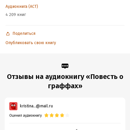
© Анастасия Васильева, иллюстрация, 2023
Аудиокнига (АСТ)
© Оформление. ООО «Издательство АСТ», 2024
4 209 книг
Подробная информация
Поделиться
Дата написания:
10 марта 2023
Опубликовать свою книгу
Год издания:
2024
Дата поступления:
21 июня 2024
ISBN (EAN):
9785171444600
Отзывы на аудиокнигу «Повесть о
граффах»
kristina...@mail.ru
Оценил аудиокнигу