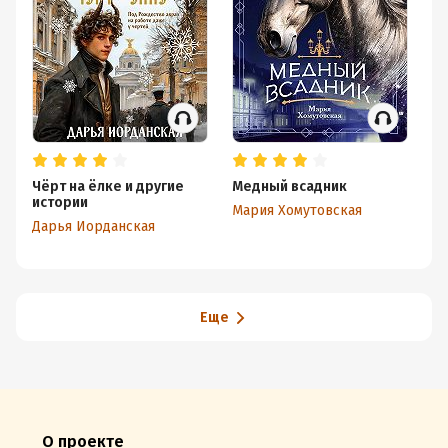
Чёрт на ёлке и другие
Медный всадник
Гл
истории
Мария Хомутовская
Ам
Дарья Иорданская
Еще
О проекте