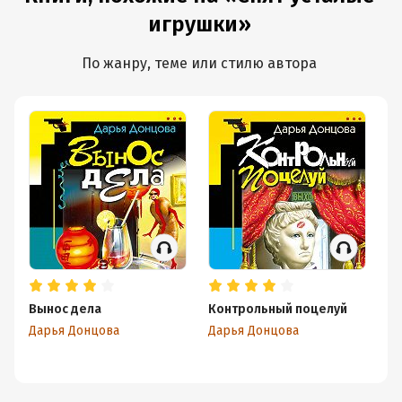
игрушки»
По жанру, теме или стилю автора
Вынос дела
Контрольный поцелуй
Хо
Дарья Донцова
Дарья Донцова
Да