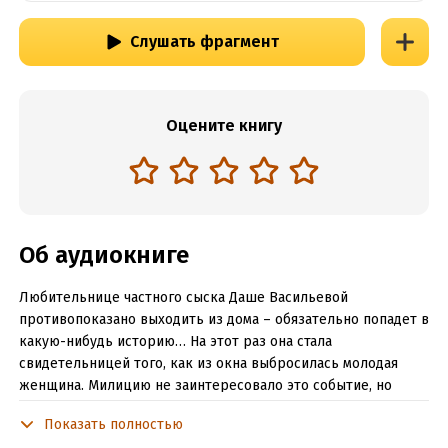
Слушать фрагмент
Оцените книгу
Об аудиокниге
Любительнице частного сыска Даше Васильевой
противопоказано выходить из дома – обязательно попадет в
какую-нибудь историю… На этот раз она стала
свидетельницей того, как из окна выбросилась молодая
женщина. Милицию не заинтересовало это событие, но
Дарье захотелось узнать причину столь отчаянного
Показать полностью
поступка. Она принялась разыскивать людей, которые знали