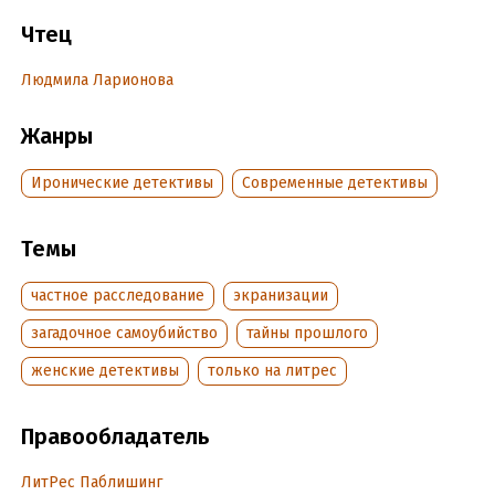
самоубийцу. И тут выяснилось, что четверо знакомых
погибшей недавно ушли из жизни точно таким же образом.
Чтец
Даша на сто процентов уверена, что таких совпадений не
бывает…
Людмила Ларионова
Жанры
Подробная информация
Дата написания:
1 января 2000
Иронические детективы
Современные детективы
Год издания:
2017
Темы
частное расследование
экранизации
загадочное самоубийство
тайны прошлого
женские детективы
только на литрес
Правообладатель
ЛитРес Паблишинг