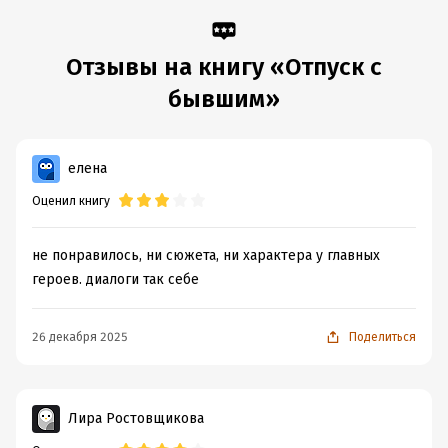
Подробная информация
Дата написания:
30 мая 2025
Отзывы на книгу «Отпуск с
Объем:
308338
бывшим»
Год издания:
2026
Дата поступления:
29 августа 2025
Время на чтение:
5
ч.
елена
Оценил книгу
не понравилось, ни сюжета, ни характера у главных
героев. диалоги так себе
26 декабря 2025
Поделиться
Лира Ростовщикова