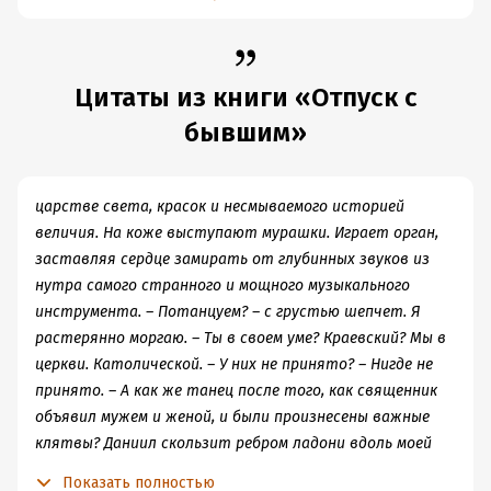
Цитаты из книги «Отпуск с
бывшим»
царстве света, красок и несмываемого историей
величия. На коже выступают мурашки. Играет орган,
заставляя сердце замирать от глубинных звуков из
нутра самого странного и мощного музыкального
инструмента. – Потанцуем? – с грустью шепчет. Я
растерянно моргаю. – Ты в своем уме? Краевский? Мы в
церкви. Католической. – У них не принято? – Нигде не
принято. – А как же танец после того, как священник
объявил мужем и женой, и были произнесены важные
клятвы? Даниил скользит ребром ладони вдоль моей
руки. – Это на светской части торжества, Даниил, –
Показать полностью