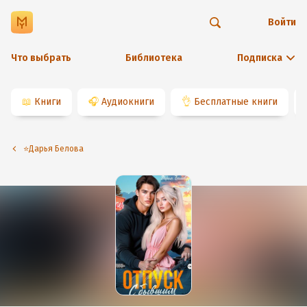
Войти
Что выбрать
Библиотека
Подписка
📖
Книги
🎧
Аудиокниги
👌
Бесплатные книги
⭐️Дарья Белова