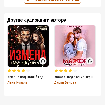
Другие аудиокниги автора
Измена под Новый год
Мажор. Недетские игры
Ма
с
Лина Коваль
Дарья Белова
Да