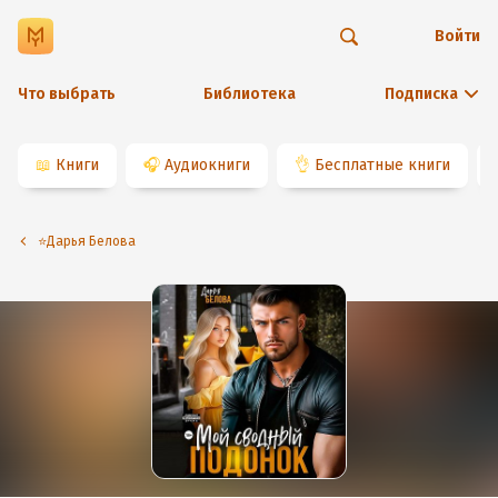
Войти
Что выбрать
Библиотека
Подписка
📖
Книги
🎧
Аудиокниги
👌
Бесплатные книги
⭐️Дарья Белова