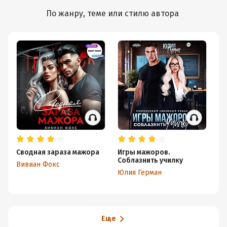
По жанру, теме или стилю автора
Сводная зараза мажора
Игры мажоров.
Ма
Соблазнить училку
мо
Вивиан Фокс
Юлия Герман
Ви
Еще