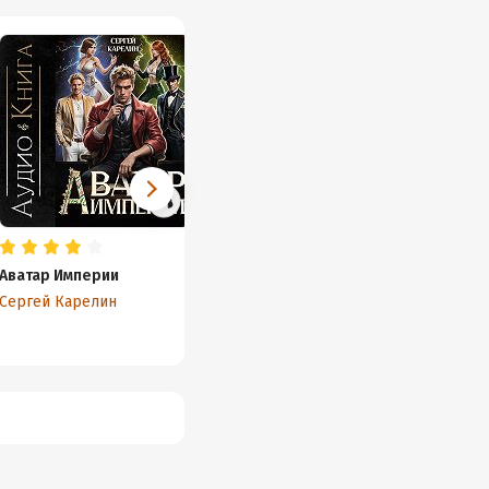
Аватар Империи
Кодекс Императора IV
Призра
Сергей Карелин
Виктор Молотов
Егор З