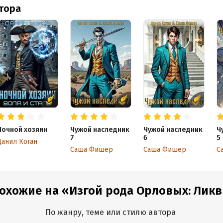
втора
Ночной хозяин
Чужой наследник
Чужой наследник
Ч
7
6
5
Данил Коган
Саша Фишер
Саша Фишер
С
похожие на «Изгой рода Орловых: Лик
По жанру, теме или стилю автора