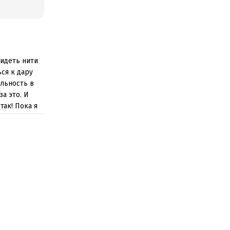
Видеть нити
ся к дару
альность в
а это. И
так! Пока я
дед умер
придется