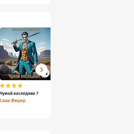
Чужой наследник 7
Изгой рода Орловых:
Чужой 
Черный лед
Саша Фишер
Саша 
Данил Коган