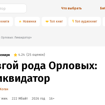
Что выбрать
Би
 книги
🔥
Новинки
❤️
Топ книг
🎙
Топ аудиокниг
ода Орловых: Ликвидатор»
4.24
(
25 оценок
)
емиум
згой рода Орловых:
иквидатор
Коган
7 мин.
222 Мбайт
2026
год
16
+