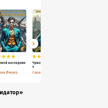
ужой наследник
Чужой наследник
4
аша Фишер
Саша Фишер
видатор»