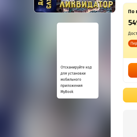
По 
54
Дост
Пер
Отсканируйте код
для установки
мобильного
приложения
MyBook