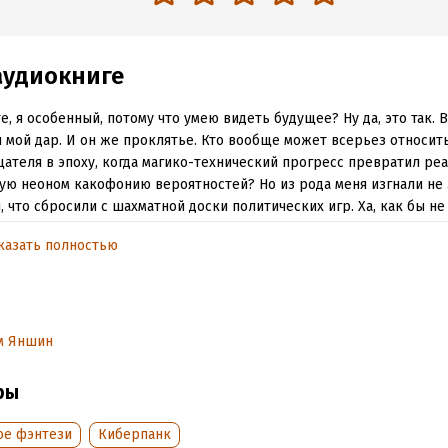
аудиокниге
е, я особенный, потому что умею видеть будущее? Ну да, это так. 
 мой дар. И он же проклятье. Кто вообще может всерьез относить
ателя в эпоху, когда магико-технический прогресс превратил ре
ю неоном какофонию вероятностей? Но из рода меня изгнали не з
, что сбросили с шахматной доски политических игр. Ха, как бы не 
 буду вашей костью в горле, дорогие родственнички! Вот только 
казать полностью
, чем я рассчитывал. Не дал мне толком все подготовить. Так что 
изировать...
обная информация
м Яншин
аписания:
25 февраля 2026
ры
дания:
2026
оступления:
27 февраля 2026
ое фэнтези
Киберпанк