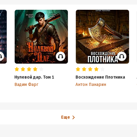
Нулевой дар. Том 1
Восхождение Плотника
Вадим Фарг
Антон Панарин
Еще