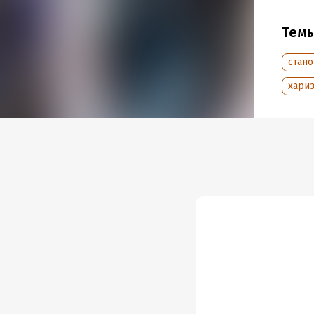
Тем
стан
хари