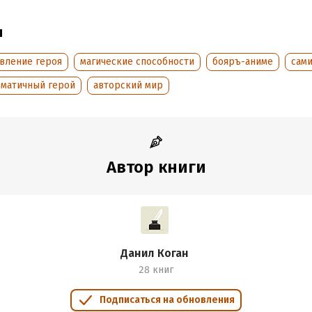
ы
овление героя
магические способности
бояръ-аниме
сами
зматичный герой
авторский мир
Автор книги
Данил Коган
28 книг
Подписаться на обновления