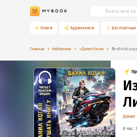
📖
Книги
🎧
Аудиокниги
👌
Бесплатные
Главная
Киберпанк
⭐️Данил Коган
📚«Изгой р
Пр
И
Л
Данил 
8 час. 